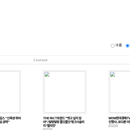
이름
Content
임스 “신축성 뛰어
THE FACT트렌드 "벗고 싶지 않
WOW한국경제TV 
심 공략”
아"...'말랑말랑 쫄깃쫄깃'핑크시슬리
인행사...또다른 
의 '젤리진'