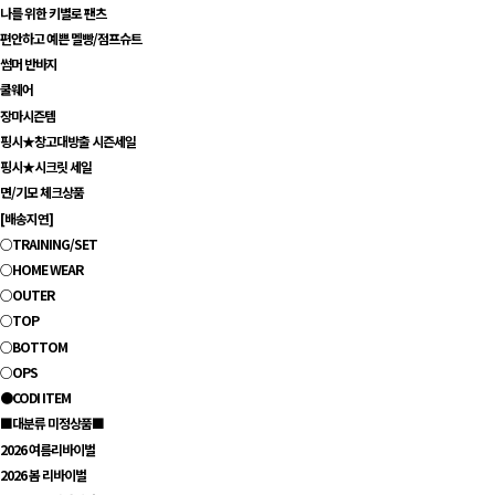
나를 위한 키별로 팬츠
편안하고 예쁜 멜빵/점프슈트
썸머 반바지
쿨웨어
장마시즌템
핑시★창고대방출 시즌세일
핑시★시크릿 세일
면/기모 체크상품
[배송지연]
○TRAINING/SET
○HOME WEAR
○OUTER
○TOP
○BOTTOM
○OPS
●CODI ITEM
■대분류 미정상품■
2026 여름리바이벌
2026 봄 리바이벌