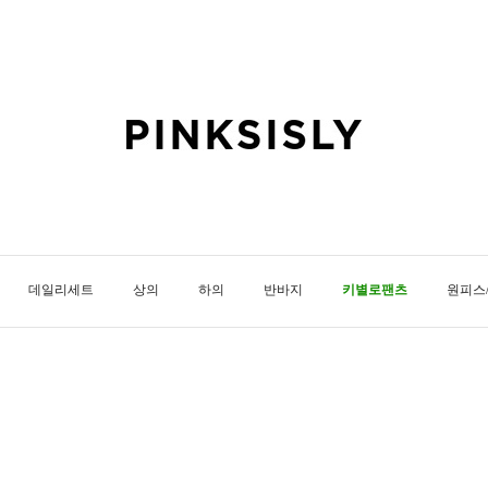
데일리세트
상의
하의
반바지
키별로팬츠
원피스