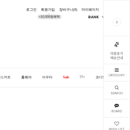
로그인
회원가입
장바구니(
0
)
마이페이지
배송조회
+10,000원혜택
BANK
KR
여름휴가
배송안내
CATEGORY
/스커트
홈웨어
아우터
Sale
77+
코디템
오늘발
SEARCH
BOARD
WISH LIST