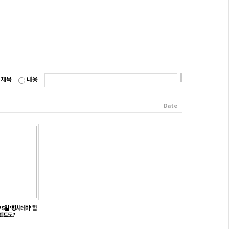
제목
내용
Date
Hits
5일 '핑시데이' 할
이벤트도?