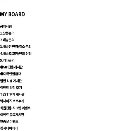
공지사항
1.상품문의
2.배송문의
3.배송전 변경/취소 문의
4.배송후 교환/반품 신청
5.기타문의
●VIP전용게시판
●미확인입금자
일반 리뷰 게시판
이벤트 당첨 후기
TEST 후기 게시판
빅사이즈 포토후기
회원전용 시크릿 이벤트
이벤트 종료게시판
인증샷 이벤트
핑시다이어리