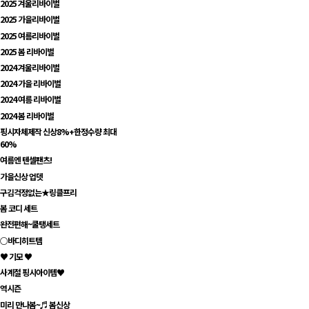
2025 겨울리바이벌
2025 가을리바이벌
2025 여름리바이벌
2025 봄 리바이벌
2024 겨울리바이벌
2024 가을 리바이벌
2024 여름 리바이벌
2024 봄 리바이벌
핑시자체제작 신상8%+한정수량 최대
60%
여름엔 텐셀팬츠!
가을신상 업뎃
구김걱정없는★링클프리
봄 코디 세트
완전편해~쿨탱세트
○바디히트템
♥ 기모 ♥
사계절 핑시아이템♥
역시즌
미리 만나봄~♬ 봄신상