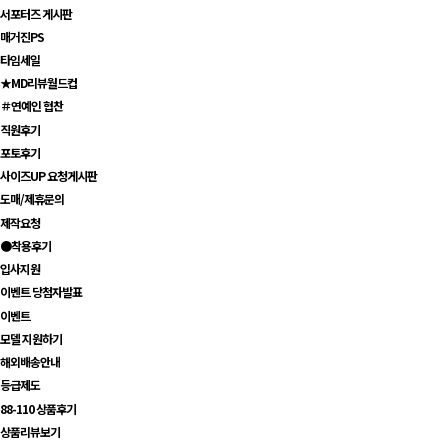
서포터즈 게시판
매거진PS
타임세일
★MD리뷰월드컵
＃연예인 협찬
직원후기
포토후기
사이즈UP 요청게시판
도매/제휴문의
제작요청
●착용후기
입사지원
이벤트 당첨자발표
이벤트
모델 지원하기
해외배송안내
등급제도
88-110 상품후기
상품리뷰보기