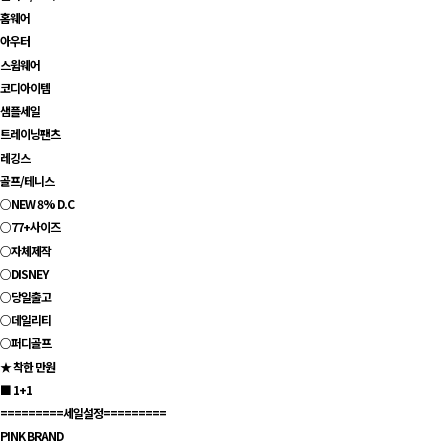
홈웨어
아우터
스윔웨어
코디아이템
샘플세일
트레이닝팬츠
레깅스
골프/테니스
○NEW 8% D.C
○77+사이즈
○자체제작
○DISNEY
○당일출고
○데일리티
○퍼디골프
★ 착한 만원
■ 1+1
=========세일설정=========
PINK BRAND