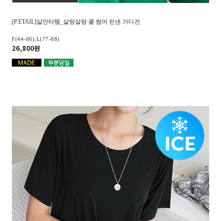
[P.ETAIL]살안타템_살랑살랑 쿨 썸머 린넨 가디건
F(44-66),L(77-88)
26,800원