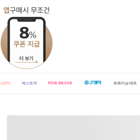
신상8%
베스트50
PINK BRAND
트레이닝/세트