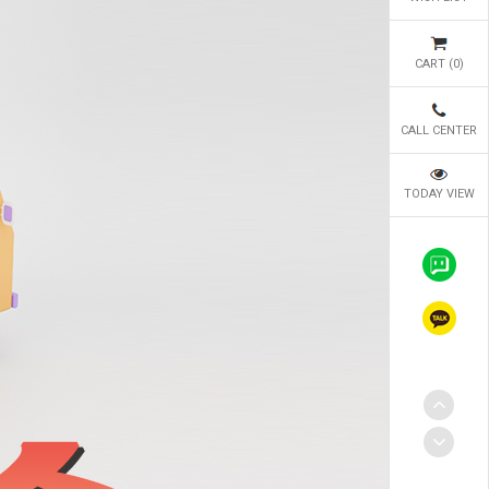
CART (
0
)
CALL CENTER
TODAY VIEW