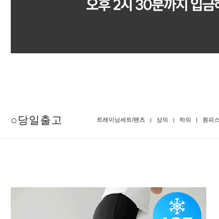
○당일출고
트레이닝세트/팬츠
상의
하의
원피