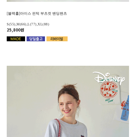
[블랙홀]아이스 핀턱 부츠컷 밴딩팬츠
S(55),M(66),L(77),XL(88)
25,800원