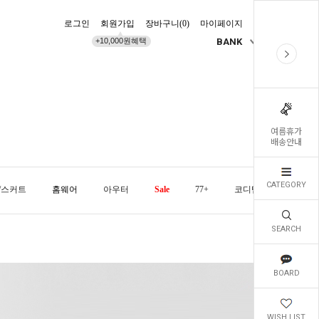
로그인
회원가입
장바구니(
0
)
마이페이지
배송조회
+10,000원혜택
BANK
KR
여름휴가
배송안내
CATEGORY
/스커트
홈웨어
아우터
Sale
77+
코디템
오늘발
SEARCH
BOARD
WISH LIST