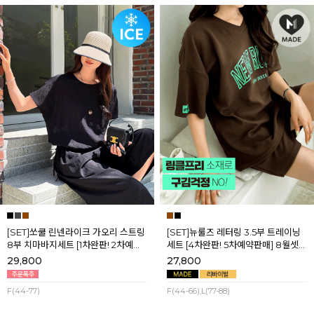
[SET]쏘쿨 린넨라이크 가오리 스트링
[SET]뉴룰즈 레터링 3.5부 트레이닝
8부 치마바지세트 [1차완판! 2차예약
세트 [4차완판! 5차예약판매] 8월셋
판매] 8월셋째주 순차배송
째주 순차배송
29,800
27,800
F(44-77)
F(44-66),L(77-88)