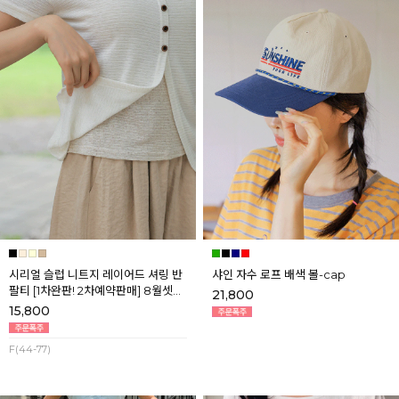
시리얼 슬럽 니트지 레이어드 셔링 반
샤인 자수 로프 배색 볼-cap
팔티 [1차완판! 2차예약판매] 8월셋째
21,800
주 순차배송
15,800
F(44-77)