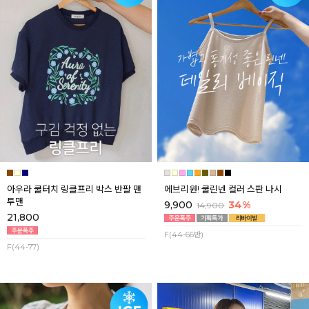
아우라 쿨터치 링클프리 박스 반팔 맨
에브리원! 쿨린넨 컬러 스판 나시
투맨
9,900
34%
14,900
21,800
F(44-66반)
F(44-77)