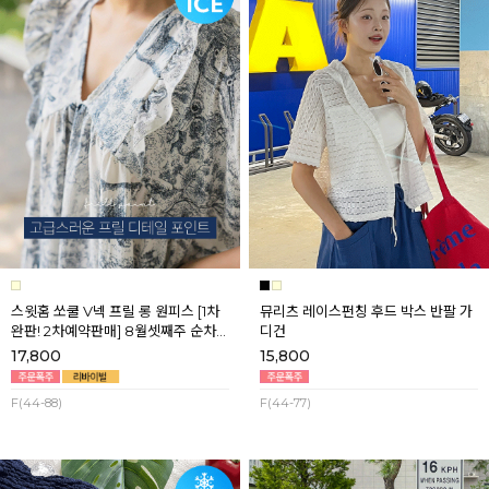
스윗홈 쏘쿨 V넥 프릴 롱 원피스 [1차
뮤리츠 레이스펀칭 후드 박스 반팔 가
완판! 2차예약판매] 8월셋째주 순차
디건
배송
17,800
15,800
F(44-88)
F(44-77)