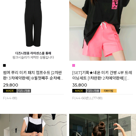
썸머 쭈리 미키 패치 점프수트 [2차완
[SET]기획★네온 미키 건빵 4부 트레
판! 3차예약판매] 8월첫째주 순차배
이닝세트 [1차완판! 2차예약판매] [네
송
온핑크] 8월셋째주 순차배송
29,800
35,800
F(44-88)
F(44-66반),L(77-88)