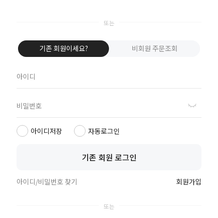
기존 회원이세요?
비회원 주문조회
고객만족센터
공지사항
회원정책
이벤트
1644-7471
아이디저장
자동로그인
예금주 핑크시슬리
국민 029301-04-191834
365일 24시간
기존 회원 로그인
신한 140-010-432360
농협 301-0145-3328-31
우리 1005-902-445757
아이디/비밀번호 찾기
회원가입
고객센터 연결
카카오톡 상담