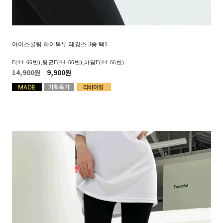
아이스쿨링 하이복부 레깅스 3종 택1
F(44-66반),평균F(44-66반),아담F(44-66반)
14,900원
9,900원