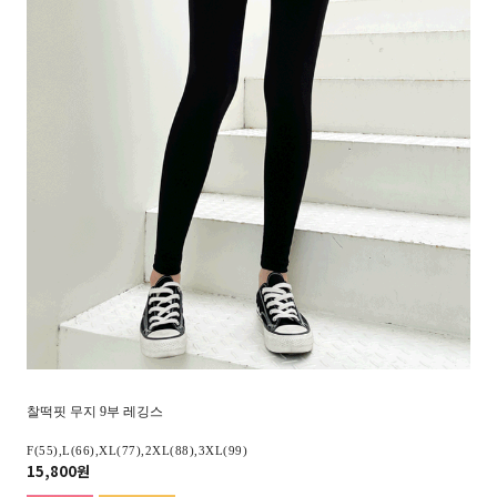
찰떡핏 무지 9부 레깅스
F(55),L(66),XL(77),2XL(88),3XL(99)
15,800원