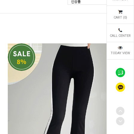
신상품
CART (
0
)
CALL CENTER
TODAY VIEW
8%