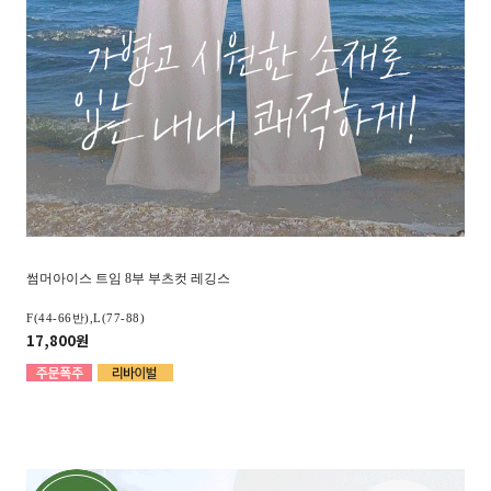
썸머아이스 트임 8부 부츠컷 레깅스
F(44-66반),L(77-88)
17,800원