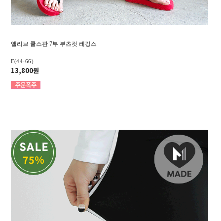
앨리브 쿨스판 7부 부츠컷 레깅스
F(44-66)
13,800원
75%