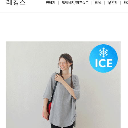
레깅스
반바지
멜빵바지/점프슈트
데님
부츠컷
배