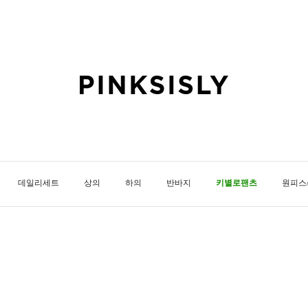
데일리세트
상의
하의
반바지
키별로팬츠
원피스