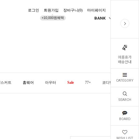
로그인
회원가입
장바구니(
0
)
마이페이지
배송조회
+10,000원혜택
BANK
KR
여름휴가
배송안내
CATEGORY
/스커트
홈웨어
아우터
Sale
77+
코디템
오늘발
SEARCH
BOARD
WISH LIST