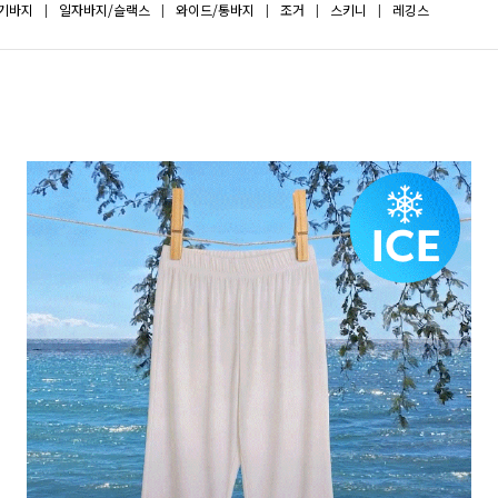
기바지
일자바지/슬랙스
와이드/통바지
조거
스키니
레깅스