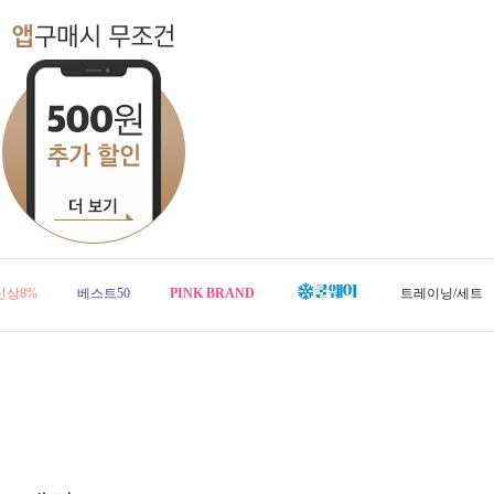
신상8%
베스트50
PINK BRAND
트레이닝/세트