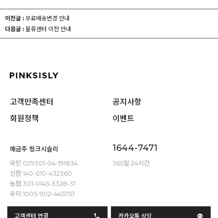
이전글 :
무료배송변경 안내
다음글 :
물류센터 이전 안내
고객만족센터
공지사항
회원정책
이벤트
1644-7471
예금주 핑크시슬리
국민 029301-04-191834
365일 24시간
신한 140-010-432360
농협 301-0145-3328-31
우리 1005-902-445757
고객센터 연결
카카오톡 상담