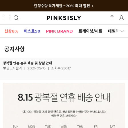
한정수량 특가세일
~70% 최대 할인
신상8%
베스트50
PINK BRAND
트레이닝/세트
데일리세트
공지사항
광복절 연휴 휴무 배송 및 상담 안내
♥핑크시슬리
|
2021-05-18
|
조회수 25017