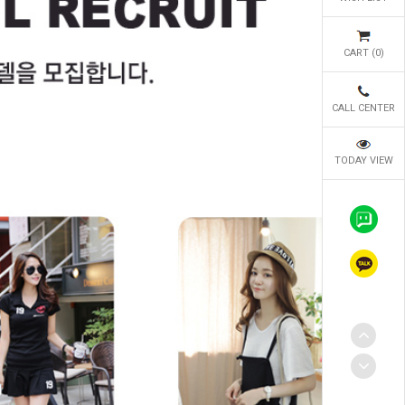
CART (
0
)
CALL CENTER
TODAY VIEW