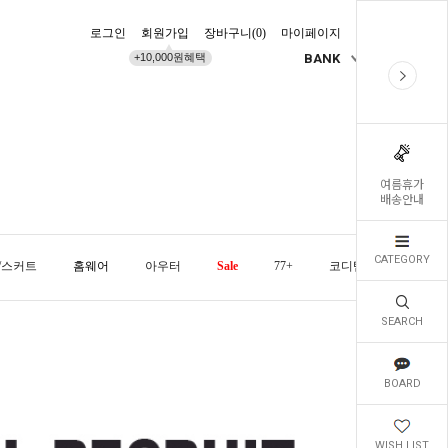
로그인
회원가입
장바구니(
0
)
마이페이지
배송조회
+10,000원혜택
BANK
KR
여름휴가
배송안내
CATEGORY
/스커트
홈웨어
아우터
Sale
77+
코디템
오늘발
SEARCH
BOARD
WISH LIST