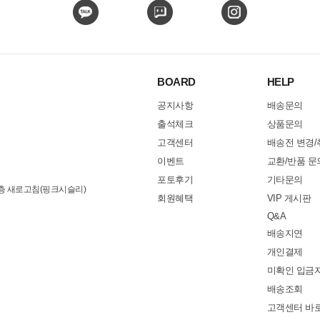
BOARD
HELP
공지사항
배송문의
출석체크
상품문의
고객센터
배송전 변경/
이벤트
교환/반품 문
포토후기
기타문의
3층 새로고침(핑크시슬리)
회원혜택
VIP 게시판
Q&A
배송지연
개인결제
미확인 입금
배송조회
고객센터 바