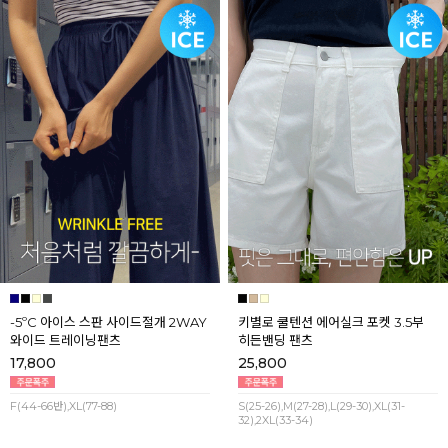
-5ºC 아이스 스판 사이드절개 2WAY
키별로 쿨텐션 에어실크 포켓 3.5부
와이드 트레이닝팬츠
히든밴딩 팬츠
17,800
25,800
F(44-66반),XL(77-88)
S(25-26),M(27-28),L(29-30),XL(31-
32),2XL(33-34)