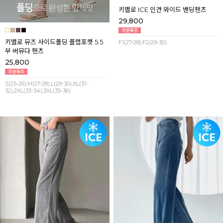
키별로 뮤즈 사이드폴딩 플랩포켓 5.5
키별로 ICE 인견 와이드 밴딩팬츠
부 버뮤다 팬츠
29,800
25,800
F1(27-28),F2(29-30)
S(25-26),M(27-28),L(29-30),XL(31-
32),2XL(33-34),3XL(35-36)