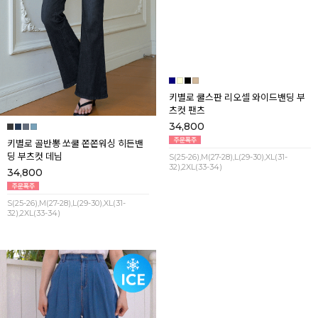
키별로 골반뽕 쏘쿨 쫀쫀워싱 히든밴
키별로 쿨스판 리오셀 와이드밴딩 부
딩 부츠컷 데님
츠컷 팬츠
34,800
34,800
S(25-26),M(27-28),L(29-30),XL(31-
S(25-26),M(27-28),L(29-30),XL(31-
32),2XL(33-34)
32),2XL(33-34)