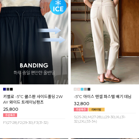
키별로 -5ºC 쿨스판 사이드폴딩 2W
-5ºC 아이스 텐셀 파스텔 배기 데님
AY 와이드 트레이닝팬츠
32,800
25,800
S(25-26),M(27-28),L(29-30),XL(31-
32),2XL(33-34)
F1(27-28),F2(29-30),F3(31-32)