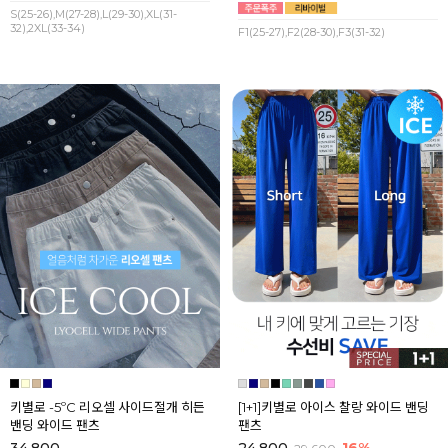
S(25-26),M(27-28),L(29-30),XL(31-
32),2XL(33-34)
F1(25-27),F2(28-30),F3(31-32)
키별로 -5ºC 리오셀 사이드절개 히든
[1+1]키별로 아이스 찰랑 와이드 밴딩
밴딩 와이드 팬츠
팬츠