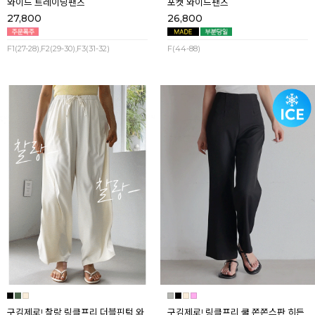
와이드 트레이닝팬츠
포켓 와이드팬츠
27,800
26,800
F1(27-28),F2(29-30),F3(31-32)
F(44-88)
구김제로! 찰랑 링클프리 더블핀턱 와
구김제로! 링클프리 쿨 쫀쫀스판 히든