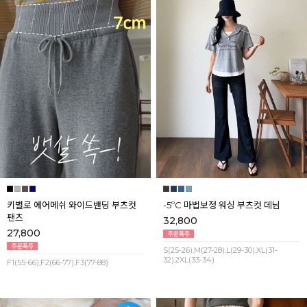
키별로 에어메쉬 와이드밴딩 부츠컷
-5ºC 마법보정 워싱 부츠컷 데님
팬츠
32,800
27,800
S(25-26),M(27-28),L(29-30),XL(31-
32),2XL(33-34)
F1(55-66),F2(66-77),F3(77-88)