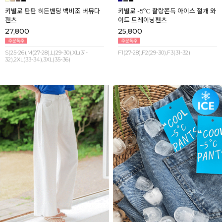
키별로 탄탄 히든밴딩 백비조 버뮤다
키별로 -5ºC 찰랑쫀득 아이스 절개 와
팬츠
이드 트레이닝팬츠
27,800
25,800
S(25-26),M(27-28),L(29-30),XL(31-
F1(27-28),F2(29-30),F3(31-32)
32),2XL(33-34),3XL(35-36)