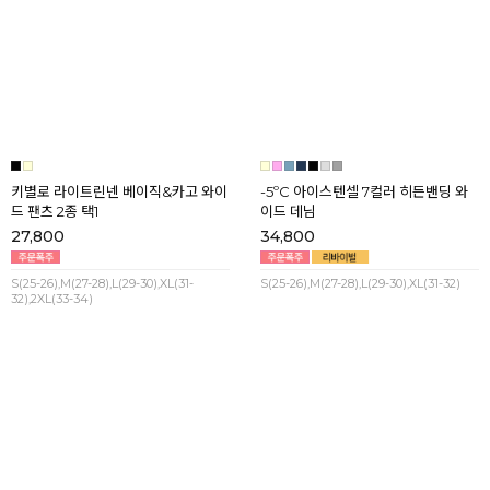
32),2XL(33-34)
S(25-26),M(27-28),L(29-30),XL(31-32)
키별로 라이트린넨 베이직&카고 와이
-5ºC 아이스텐셀 7컬러 히든밴딩 와
드 팬츠 2종 택1
이드 데님
27,800
34,800