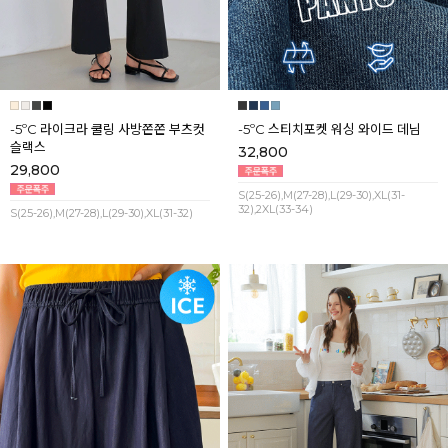
-5ºC 라이크라 쿨링 사방쫀쫀 부츠컷
-5ºC 스티치포켓 워싱 와이드 데님
슬랙스
32,800
29,800
S(25-26),M(27-28),L(29-30),XL(31-
32),2XL(33-34)
S(25-26),M(27-28),L(29-30),XL(31-32)