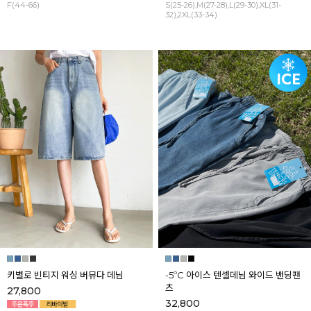
F(44-66)
S(25-26),M(27-28),L(29-30),XL(31-
32),2XL(33-34)
키별로 빈티지 워싱 버뮤다 데님
-5ºC 아이스 텐셀데님 와이드 밴딩팬
츠
27,800
32,800