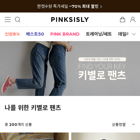
한정수량 특가세일
~70% 최대 할인
신상8%
베스트50
PINK BRAND
트레이닝/세트
데일리세트
나를 위한 키별로 팬츠
총
200
개의 상품