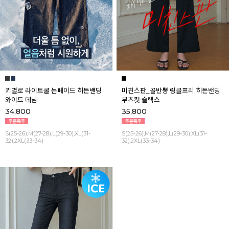
키별로 라이트쿨 논페이드 히든밴딩
미친스판_골반뽕 링클프리 히든밴딩
와이드 데님
부츠컷 슬랙스
34,800
35,800
S(25-26),M(27-28),L(29-30),XL(31-
S(25-26),M(27-28),L(29-30),XL(31-
32),2XL(33-34)
32),2XL(33-34)