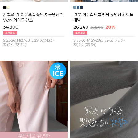
키별로 -5ºC 리오셀 폴딩 히든밴딩 2
-5ºC 아이스텐셀 핀턱 뒷밴딩 와이드
WAY 와이드 팬츠
데님
34,800
26,240
20%
32,800
S(25-26),M(27-28),L(29-30),XL(31-
S(25-26),M(27-28),L(29-30),XL(31-
32),2XL(33-34)
32),2XL(33-34)