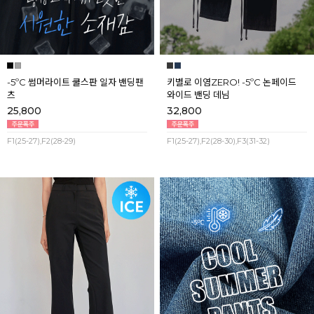
-5ºC 썸머라이트 쿨스판 일자 밴딩팬
키별로 이염ZERO! -5ºC 논페이드
츠
와이드 밴딩 데님
25,800
32,800
F1(25-27),F2(28-29)
F1(25-27),F2(28-30),F3(31-32)