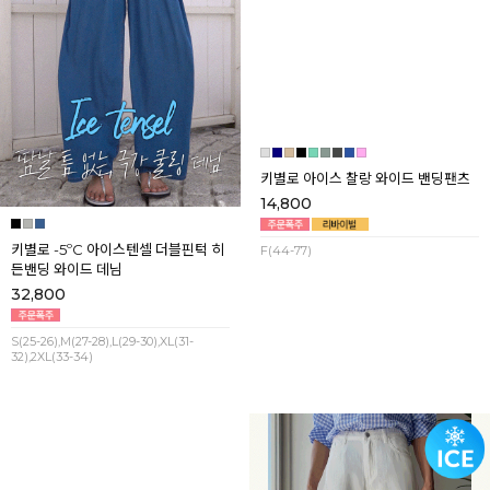
키별로 -5ºC 아이스텐셀 더블핀턱 히
키별로 아이스 찰랑 와이드 밴딩팬츠
든밴딩 와이드 데님
14,800
32,800
F(44-77)
S(25-26),M(27-28),L(29-30),XL(31-
32),2XL(33-34)