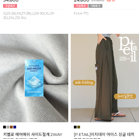
34,800
24,800
16%
29,600
S(25-26),M(27-28),L(29-30),XL(31-
F(44-77)
32),2XL(33-34)
키별로 에어메쉬 사이드절개 2WAY
[P.ETAIL]이지데이 아이스 싱글 데끼