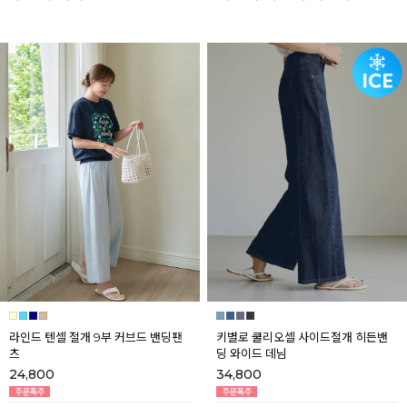
라인드 텐셀 절개 9부 커브드 밴딩팬
키별로 쿨리오셀 사이드절개 히든밴
츠
딩 와이드 데님
24,800
34,800