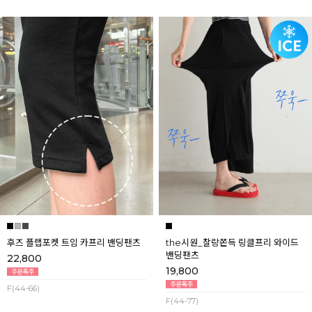
후즈 플랩포켓 트임 카프리 밴딩팬츠
the시원_찰랑쫀득 링클프리 와이드
밴딩팬츠
22,800
19,800
F(44-66)
F(44-77)