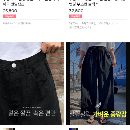
이드 밴딩팬츠
밴딩 부츠컷 슬랙스
25,800
32,800
F1(44-77),F2(88-99)
S(25-26),M(27-28),L(29-30),XL(31-
32),2XL(33-34)