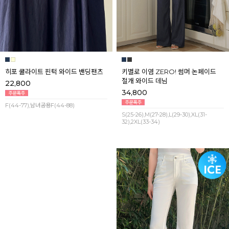
히포 쿨라이트 핀턱 와이드 밴딩팬츠
키별로 이염 ZERO! 썸머 논페이드
절개 와이드 데님
22,800
34,800
F(44-77),남녀공용F(44-88)
S(25-26),M(27-28),L(29-30),XL(31-
32),2XL(33-34)