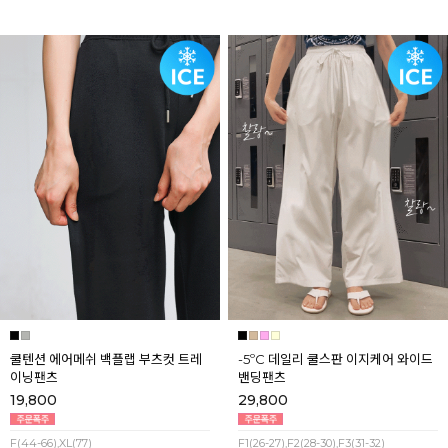
쿨텐션 에어메쉬 백플랩 부츠컷 트레
-5ºC 데일리 쿨스판 이지케어 와이드
이닝팬츠
밴딩팬츠
19,800
29,800
F(44-66),XL(77)
F1(26-27),F2(28-30),F3(31-32)