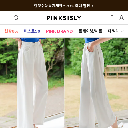
한정수량 특가세일
~70% 최대 할인
신상8%
베스트50
PINK BRAND
트레이닝/세트
데일리세트