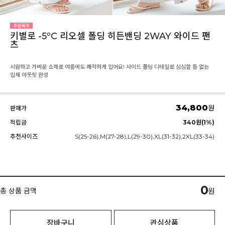
키별로 -5ºC 리오셀 폴딩 히든밴딩 2WAY 와이드 팬
츠
시원하고 가벼운 소재로 여름에도 쾌적하게 입어요! 사이드 폴딩 디테일로 심심할 틈 없는
입체 아웃핏 완성
34,800
원
판매가
적립금
340원(1%)
추천사이즈
S(25-26),M(27-28),L(29-30),XL(31-32),2XL(33-34)
0
총 상품 금액
원
장바구니
관심상품