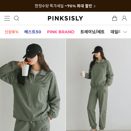
한정수량 특가세일
~70% 최대 할인
신상8%
베스트50
PINK BRAND
트레이닝/세트
데일리세트