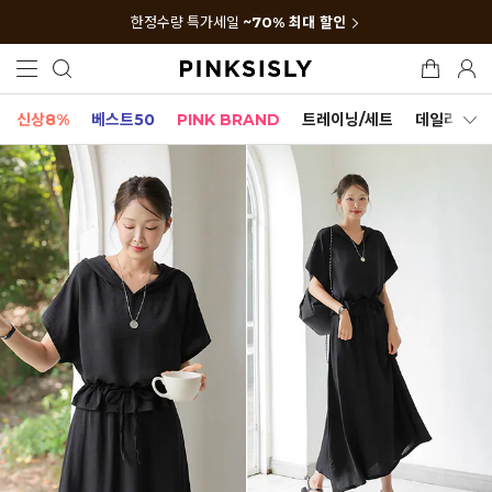
한정수량 특가세일
~70% 최대 할인
신상8%
베스트50
PINK BRAND
트레이닝/세트
데일리세트