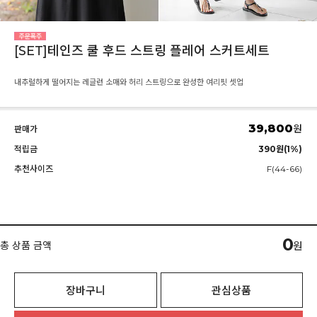
[SET]테인즈 쿨 후드 스트링 플레어 스커트세트
내추럴하게 떨어지는 레글런 소매와 허리 스트링으로 완성한 여리핏 셋업
39,800
원
판매가
적립금
390원(1%)
추천사이즈
F(44-66)
0
총 상품 금액
원
장바구니
관심상품