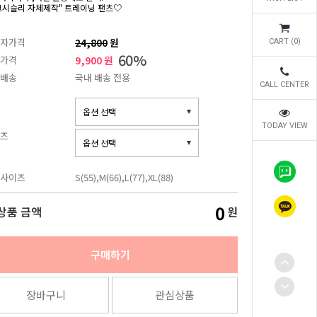
크시슬리 자체제작" 트레이닝 팬츠♡
자가격
24,800
원
CART (
0
)
60
%
가격
9,900 원
배송
국내 배송 전용
CALL CENTER
TODAY VIEW
즈
사이즈
S(55),M(66),L(77),XL(88)
0
상품 금액
원
구매하기
장바구니
관심상품