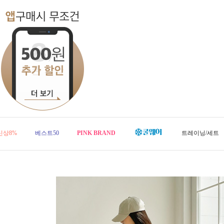
신상8%
베스트50
PINK BRAND
트레이닝/세트