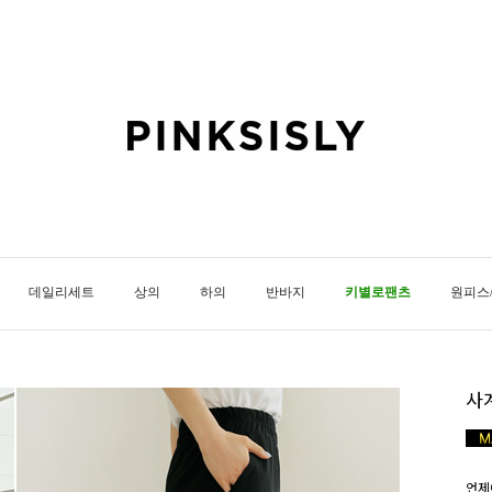
데일리세트
상의
하의
반바지
키별로팬츠
원피스
사
언제