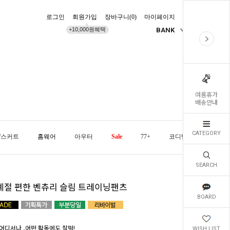
로그인
회원가입
장바구니(
0
)
마이페이지
배송조회
+10,000원혜택
BANK
KR
여름휴가
배송안내
CATEGORY
/스커트
홈웨어
아우터
Sale
77+
코디템
오늘발
SEARCH
계절 편한 벤츄리 슬림 트레이닝팬츠
BOARD
어디서나 ,어떤 활동에도 찰떡!
WISH LIST