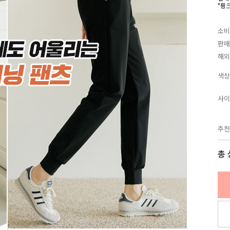
"핑
소비
판매
해외
색상
사이
추천
총 