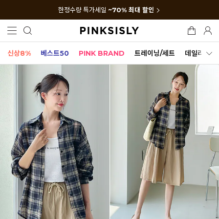
한정수량 특가세일
~70% 최대 할인
신상8%
베스트50
PINK BRAND
트레이닝/세트
데일리세트