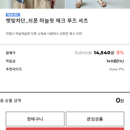
햇빛차단_쉬폰 하늘핏 체크 루즈 셔츠
가볍고 하늘하늘한 쉬폰 소재로 시원하고 산뜻한 체크 셔츠!
14,540
8%
15,800
원
원
판매가
적립금
140원(1%)
추천사이즈
F(44-77)
0
총 상품 금액
원
장바구니
관심상품