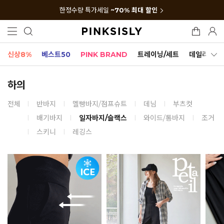
한정수량 특가세일
~70% 최대 할인
신상8%
베스트50
PINK BRAND
트레이닝/세트
데일리세트
하의
전체
반바지
멜빵바지/점프슈트
데님
부츠컷
배기바지
일자바지/슬랙스
와이드/통바지
조거
스키니
레깅스