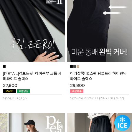
[P.ETAIL]컴포트핏_하이복부 크롭 세
허리잘록! 쿨스판 링클프리 하이밴딩
미와이드 슬랙스
와이드 슬랙스
27,800
29,800
S(55),M(66),L(77)
S(25-26),M(27-28),L(29-30),XL(31-32)