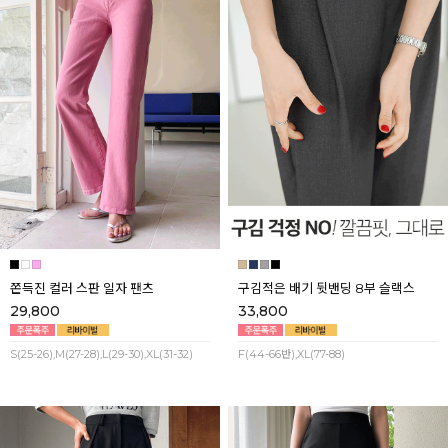
쫀득진 컬러 스판 일자 팬츠
구김적은 배기 뒷밴딩 8부 슬랙스
29,800
33,800
S(25-26),M(27-28),L(29-30),XL(31-32)
F(44-66반),XL(77-88)