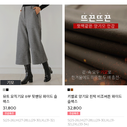
뮤트 모직기모 8부 뒷밴딩 와이드 슬
키별로 양기모 핀턱 비조버튼 와이드
랙스
슬랙스
31,800
32,800
S(25-26),M(27-28),L(29-30),XL(31-32)
S(25-26),M(27-28),L(29-30),XL(31-
32),2XL(33-34)