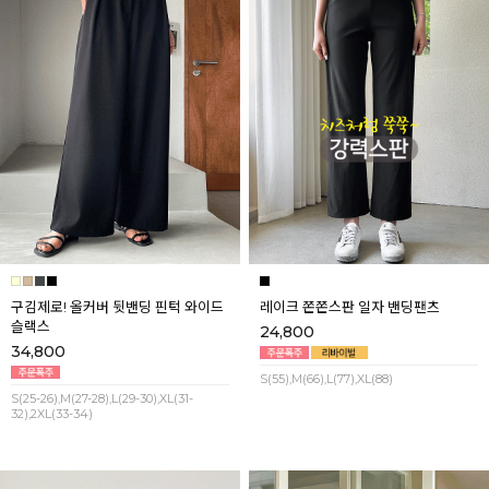
구김제로! 올커버 뒷밴딩 핀턱 와이드
레이크 쫀쫀스판 일자 밴딩팬츠
슬랙스
24,800
34,800
S(55),M(66),L(77),XL(88)
S(25-26),M(27-28),L(29-30),XL(31-
32),2XL(33-34)