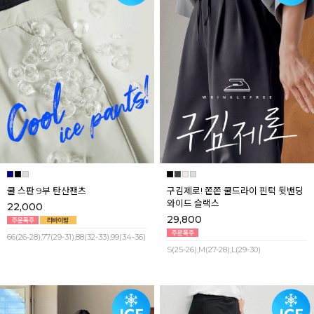
쿨 스판 9부 탄산팬츠
구김제로! 쫀쫀 쿨드라이 핀턱 뒷밴딩
와이드 슬랙스
22,000
29,800
66(26-28),77(29-31),88(32-33),99(34-36)
S(25-26),M(27-28),L(29-30)