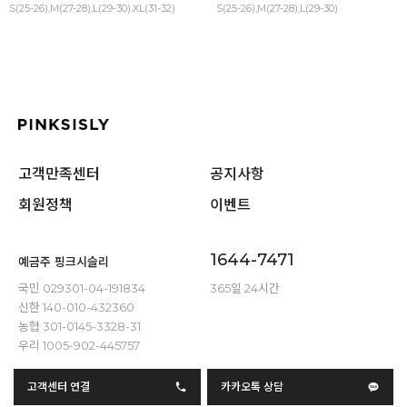
S(25-26),M(27-28),L(29-30).XL(31-32)
S(25-26),M(27-28),L(29-30)
고객만족센터
공지사항
회원정책
이벤트
1644-7471
예금주 핑크시슬리
국민 029301-04-191834
365일 24시간
신한 140-010-432360
농협 301-0145-3328-31
우리 1005-902-445757
고객센터 연결
카카오톡 상담