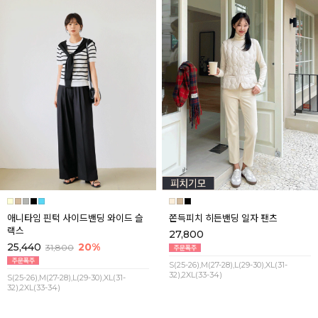
애니타임 핀턱 사이드밴딩 와이드 슬
쫀득피치 히든밴딩 일자 팬츠
랙스
27,800
25,440
20%
31,800
S(25-26),M(27-28),L(29-30),XL(31-
32),2XL(33-34)
S(25-26),M(27-28),L(29-30),XL(31-
32),2XL(33-34)