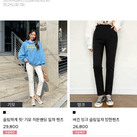
S(25),M(26-27),L(28-29),XL(30-
31),2XL(32-33)
슬림하게 핏! 기모 히든밴딩 일자 팬츠
버킨 밍크 슬림일자 방한팬츠
29,800
26,800