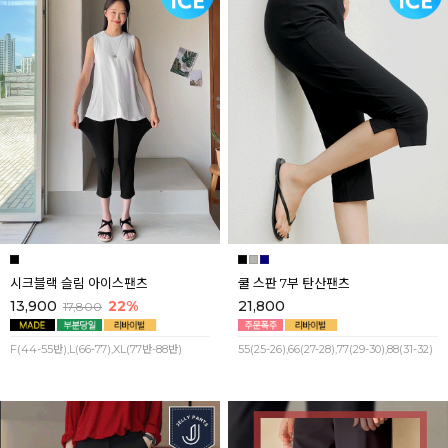
시크블랙 슬림 아이스팬츠
쿨 스판 7부 탄산팬츠
13,900
22%
21,800
17,800
F(44-55반),L(66-77),XL(77반-88반)
55(25-26),66(27-28),77(29-30),88(31-32)