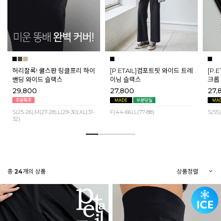
허리잘록! 쿨스판 링클프리 하이
[P.ETAIL]컴포트핏 와이드 트레
[P.
밴딩 와이드 슬랙스
이닝 슬랙스
크롭
29,800
27,800
27,
S(25-26),M(27-28),L(29-30),XL(31-
F(44-66),L(77-88)
S(55)
32)
총
24
개의 상품