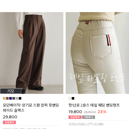
모던베이직! 양기모 스판 핀턱 뒷밴딩
핫!난로 2온스 테잎 패딩 밴딩팬츠
와이드 슬랙스
19,800
23%
25,800
29,800
S(55),M(66),L(77),XL(88)