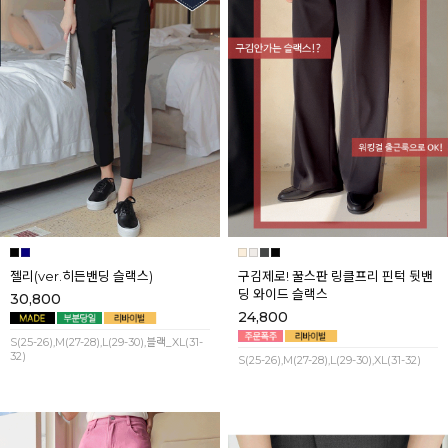
젤리(ver.히든밴딩 슬랙스)
구김제로! 꿀스판 링클프리 핀턱 뒷밴
딩 와이드 슬랙스
30,800
24,800
S(25-26),M(27-28),L(29-30),블랙_XL(31-
32)
S(25-26),M(27-28),L(29-30),XL(31-32)