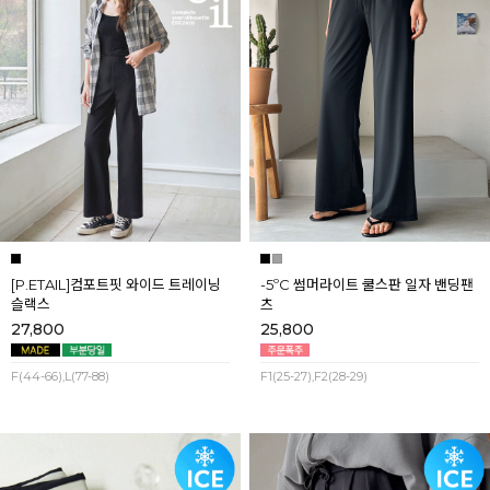
[P.ETAIL]컴포트핏 와이드 트레이닝
-5ºC 썸머라이트 쿨스판 일자 밴딩팬
슬랙스
츠
27,800
25,800
F(44-66),L(77-88)
F1(25-27),F2(28-29)