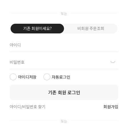
기존 회원이세요?
비회원 주문조회
고객만족센터
공지사항
회원정책
이벤트
1644-7471
아이디저장
자동로그인
예금주 핑크시슬리
국민 029301-04-191834
365일 24시간
기존 회원 로그인
신한 140-010-432360
농협 301-0145-3328-31
우리 1005-902-445757
아이디/비밀번호 찾기
회원가입
고객센터 연결
카카오톡 상담