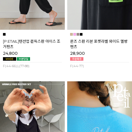
[P.ETAIL]텐션업 쫀득스판 아이스 조
몬즈 스판 리본 포켓라벨 와이드 멜빵
거팬츠
팬츠
24,800
28,900
F(44-66),L(77-88)
F(44-77)