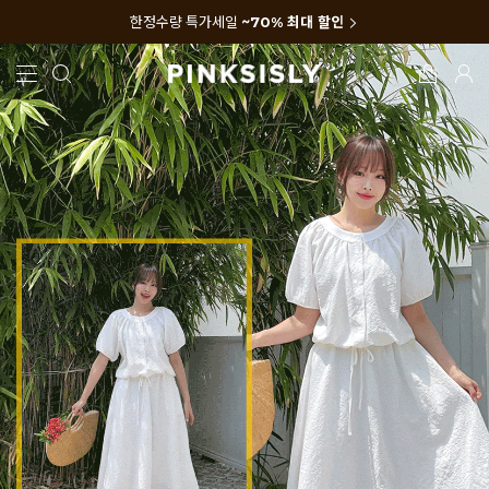
한정수량 특가세일
~70% 최대 할인