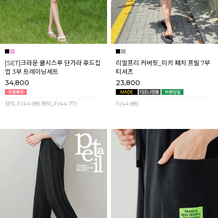
[SET]크라운 쿨시스루 단가라 후드집
리얼프리 커버핏_미키 패치 프릴 7부
업 3부 트레이닝세트
티셔츠
34,800
23,800
상의_F(44-88),하의_F(44-77)
F(44-88)