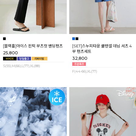
[블랙홀]아이스 핀턱 부츠컷 밴딩팬츠
[SET]스누피타운 쿨텐셀 데님 셔츠 4
부 팬츠세트
25,800
32,800
S(55),M(66),L(77),XL(88)
F(44-66),XL(77)