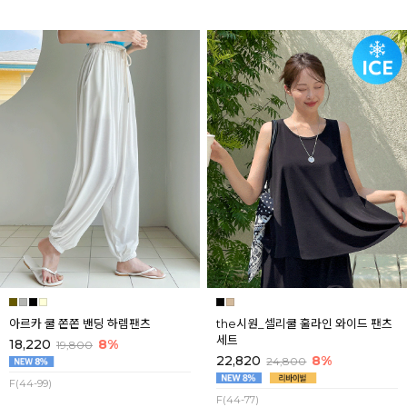
아르카 쿨 쫀쫀 밴딩 하렘팬츠
the시원_셀리쿨 훌라인 와이드 팬츠
세트
18,220
8%
19,800
22,820
8%
24,800
F(44-99)
F(44-77)