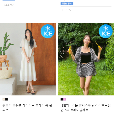
F(44-77)
F(44-77)
썸블리 쿨쉬폰 레이어드 플레어 롱 원
[SET]크라운 쿨시스루 단가라 후드집
피스
업 3부 트레이닝세트