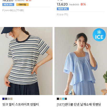
18,220
8%
19,800
13,620
8%
14,800
F(44-66),L(77-88)
F(44-77)
잉크 멀티 스트라이프 반팔티
[SET]센디쿨 린넨 날개소매 뒷밴딩