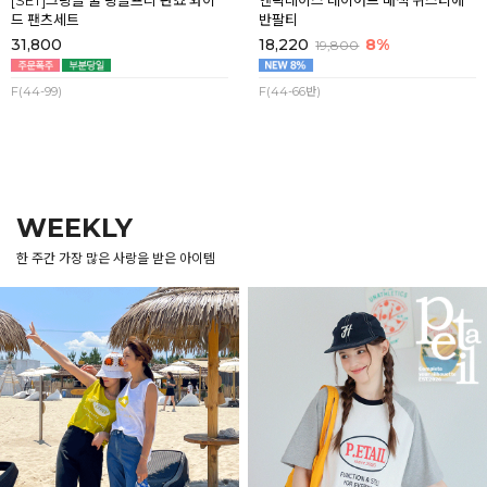
[SET]크링클 쿨 링클프리 판쵸 와이
앤틱레이스 레이어드 배색 뷔스티에
드 팬츠세트
반팔티
31,800
18,220
8%
19,800
F(44-99)
F(44-66반)
WEEKLY
한 주간 가장 많은 사랑을 받은 아이템