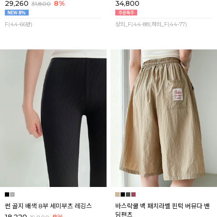
29,260
8%
34,800
31,800
F(44-66반)
상의_F(44-88),하의_F(44-77)
썬 골지 배색 8부 세미부츠 레깅스
바스락쿨 백 패치라벨 핀턱 버뮤다 밴
딩팬츠