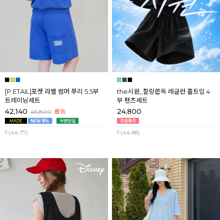
[P.ETAIL]포켓 라벨 썸머 쭈리 5.5부
the시원_찰랑쫀득 레글런 홀트임 4
트레이닝세트
부 팬츠세트
42,140
8%
24,800
45,800
F(44-77)
F(44-88)