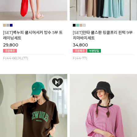
[SET]백누피 쿨시어서커 방수 5부 트
[SET]만타 쿨스판 링클프리 핀턱 9부
레이닝세트
치마바지세트
29,800
34,800
F(44-66),XL(77)
F(44-77)