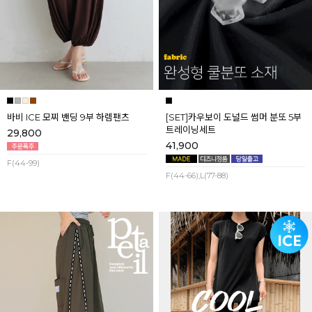
바비 ICE 모찌 밴딩 9부 하렘팬츠
[SET]카우보이 도널드 썸머 분또 5부
트레이닝세트
29,800
41,900
F(44-99)
F(44-66),L(77-88)