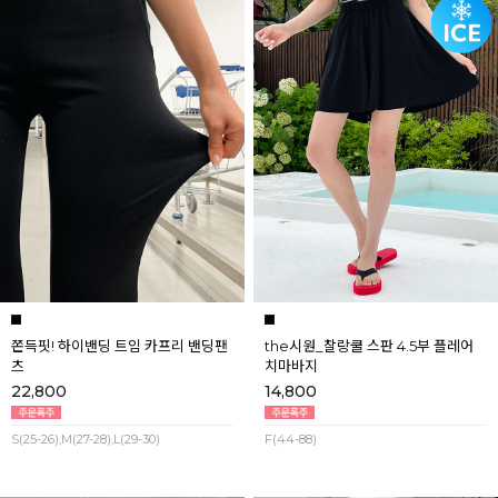
쫀득핏! 하이밴딩 트임 카프리 밴딩팬
the시원_찰랑쿨 스판 4.5부 플레어
츠
치마바지
22,800
14,800
S(25-26),M(27-28),L(29-30)
F(44-88)