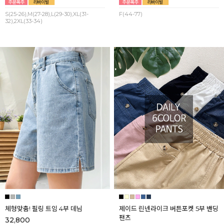
S(25-26),M(27-28),L(29-30),XL(31-
F(44-77)
32),2XL(33-34)
체형맞춤! 필링 트임 4부 데님
제이드 린넨라이크 버튼포켓 5부 밴딩
팬츠
32,800