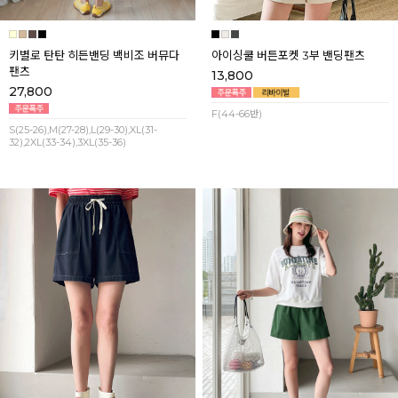
키별로 탄탄 히든밴딩 백비조 버뮤다
아이싱쿨 버튼포켓 3부 밴딩팬츠
팬츠
13,800
27,800
F(44-66반)
S(25-26),M(27-28),L(29-30),XL(31-
32),2XL(33-34),3XL(35-36)