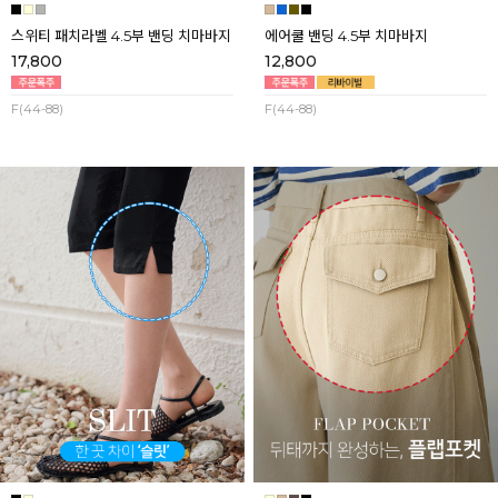
스위티 패치라벨 4.5부 밴딩 치마바지
에어쿨 밴딩 4.5부 치마바지
17,800
12,800
F(44-88)
F(44-88)