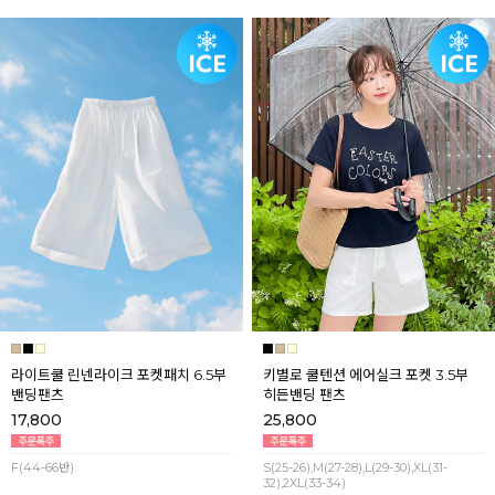
라이트쿨 린넨라이크 포켓패치 6.5부
키별로 쿨텐션 에어실크 포켓 3.5부
밴딩팬츠
히든밴딩 팬츠
17,800
25,800
F(44-66반)
S(25-26),M(27-28),L(29-30),XL(31-
32),2XL(33-34)