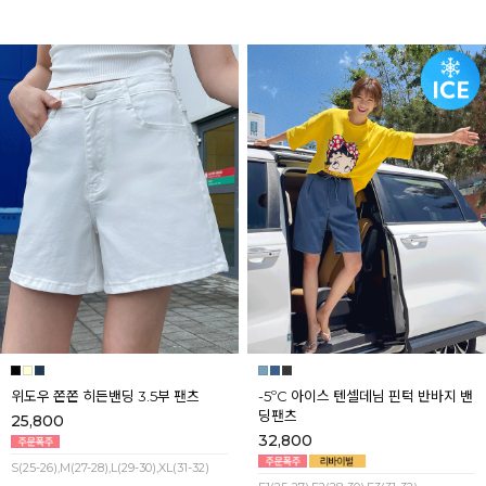
위도우 쫀쫀 히든밴딩 3.5부 팬츠
-5ºC 아이스 텐셀데님 핀턱 반바지 밴
딩팬츠
25,800
32,800
S(25-26),M(27-28),L(29-30),XL(31-32)