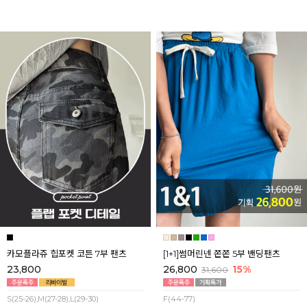
카모플라쥬 힙포켓 코튼 7부 팬츠
[1+1]썸머린넨 쫀쫀 5부 밴딩팬츠
23,800
26,800
15%
31,600
S(25-26),M(27-28),L(29-30)
F(44-77)