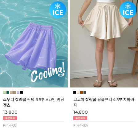
스무디 찰랑쿨 핀턱 6.5부 A라인 밴딩
코코이 찰랑쿨 링클프리 4.5부 치마바
팬츠
지
13,800
14,800
F(44-88)
F(44-88)