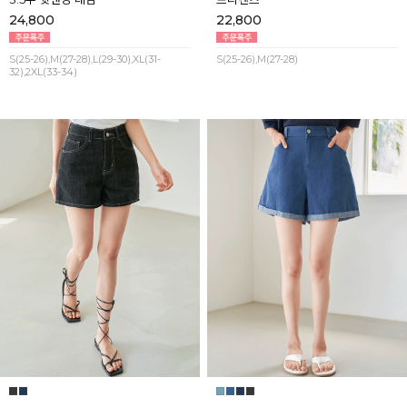
24,800
22,800
S(25-26),M(27-28),L(29-30),XL(31-
S(25-26),M(27-28)
32),2XL(33-34)