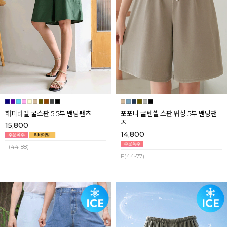
해피라벨 쿨스판 5.5부 밴딩팬츠
포포니 쿨텐셀 스판 워싱 5부 밴딩팬
츠
15,800
14,800
F(44-88)
F(44-77)