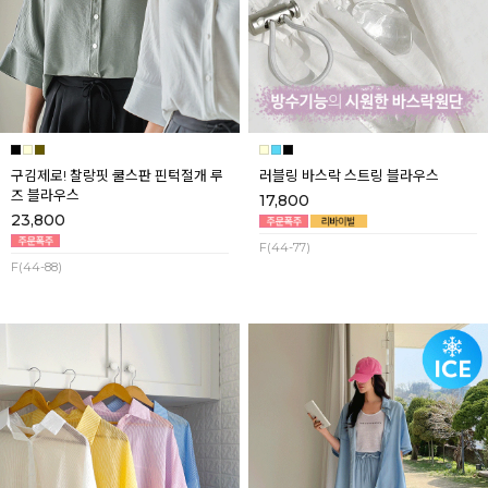
구김제로! 찰랑핏 쿨스판 핀턱절개 루
러블링 바스락 스트링 블라우스
즈 블라우스
17,800
23,800
F(44-77)
F(44-88)