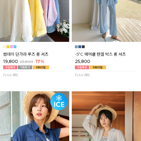
썸데이 단가라 루즈 롱 셔츠
-5ºC 에어쿨 텐셀 박스 롱 셔츠
19,800
17%
25,800
23,800
F(44-88)
F(44-88)