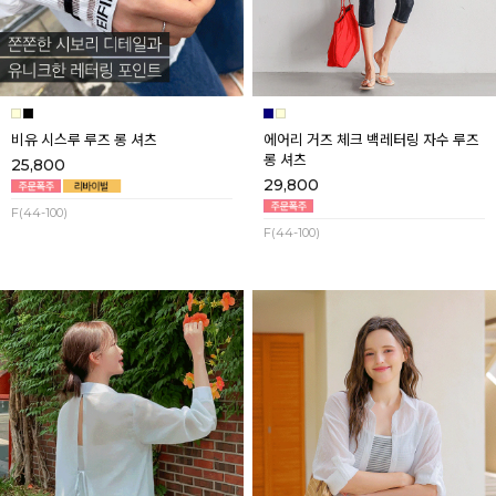
비유 시스루 루즈 롱 셔츠
에어리 거즈 체크 백레터링 자수 루즈
롱 셔츠
25,800
29,800
F(44-100)
F(44-100)