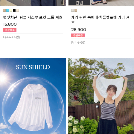
햇빛차단_링클 시스루 포켓 크롭 셔츠
케리 린넨 콤비배색 플랩포켓 카라 셔
츠
15,800
28,900
F(44-66반)
F(44-66)