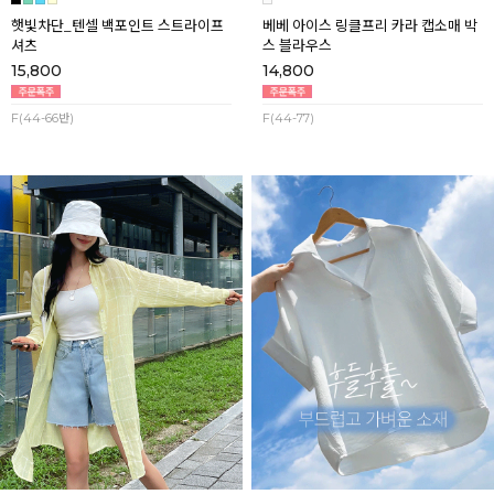
햇빛차단_텐셀 백포인트 스트라이프
베베 아이스 링클프리 카라 캡소매 박
셔츠
스 블라우스
15,800
14,800
F(44-66반)
F(44-77)