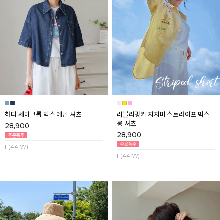
19,800
19,800
F(44-88)
F(44-99)
하디 세미크롭 박스 데님 셔츠
러블리펑키 지지미 스트라이프 박스
롱 셔츠