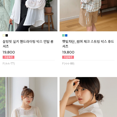
살랑핏 실키 핸드라이팅 박스 언발 롱
햇빛차단_썸머 체크 스트링 박스 후드
셔츠
셔츠
19,800
19,800
F(44-77)
F(44-88)