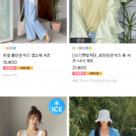
F(44-66)
듀얼 쿨린넨 박스 캡소매 셔츠
[SET]햇빛차단_로밍린넨 박스 롱 셔
츠+나시 세트
15,800
21,800
F(44-77)