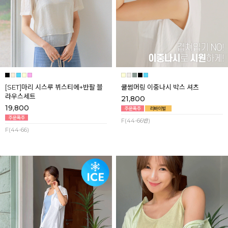
[SET]마리 시스루 뷔스티에+반팔 블
쿨썸머링 이중나시 박스 셔츠
라우스세트
21,800
19,800
F(44-66반)