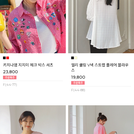
F(44-66)
F(44-66반)
키치나염 지지미 체크 박스 셔츠
엘리 쿨링 V넥 스트랩 플레어 블라우
스
23,800