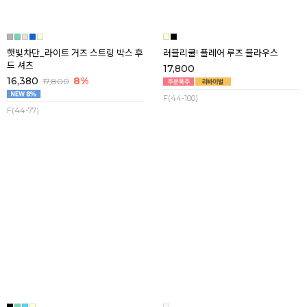
햇빛차단_라이트 거즈 스트링 박스 후
러블리쿨! 플레어 루즈 블라우스
드 셔츠
17,800
16,380
8%
17,800
F(44-100)
F(44-77)