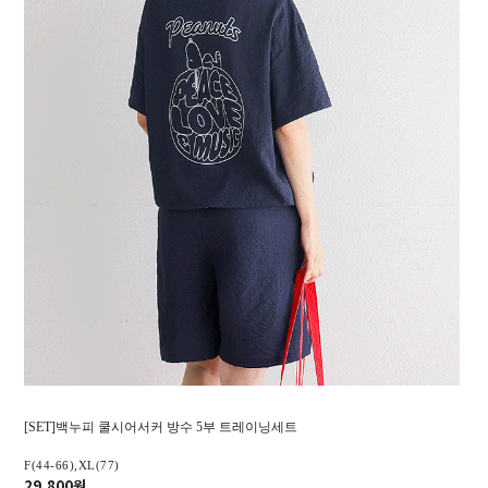
[SET]백누피 쿨시어서커 방수 5부 트레이닝세트
F(44-66),XL(77)
29,800원