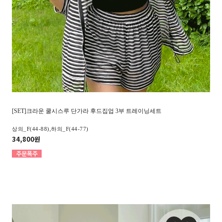
[SET]크라운 쿨시스루 단가라 후드집업 3부 트레이닝세트
상의_F(44-88),하의_F(44-77)
34,800원