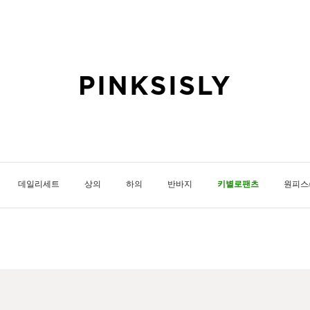
데일리세트
상의
하의
반바지
키별로팬츠
원피스