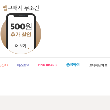
신상8%
베스트50
PINK BRAND
트레이닝/세트