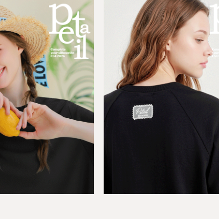
BEST
[SET]뉴룰즈 레터링 3.5부
03
]브루클린 바스락 후드 스트링 4부 트
[4차완판! 5차예약판매] 8월
세트
송
7)
F(44-66),L(77-88)
00원
27,800원