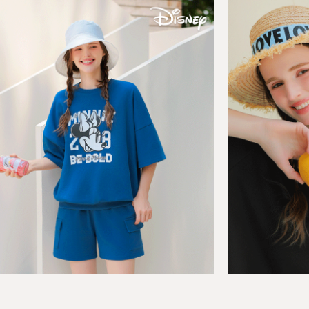
BEST
BEST
[SET]백누피 쿨시어서커 방수 5부 트레이
[SET
01
02
닝세트
레이닝
F(44-66),XL(77)
F(44-7
29,800원
27,8