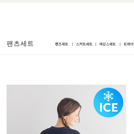
팬츠세트
팬츠세트
스커트세트
레깅스세트
트레이
BEST
[P.E
06
이닝세
[1차완
BEST
[SET]비 볼드 미니 4부 트레이닝세트
순차배
05
F(44-66),L(77-88)
F(44-6
39,800원
34,8