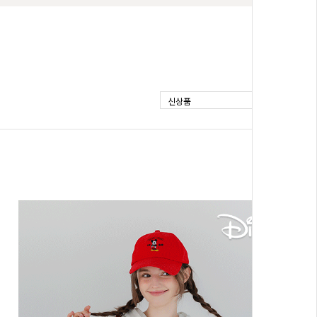
신상품
BEST
 5.5부 트레
[P.ETAIL]슬라브 라벨 패치 레이어드 버뮤
08
다 트레이닝세트
F(44-66),L(77-88)
35,800원