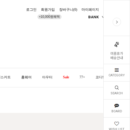
로그인
회원가입
장바구니(
0
)
마이페이지
배송조회
+10,000원혜택
BANK
KR
여름휴가
배송안내
CATEGORY
/스커트
홈웨어
아우터
Sale
77+
코디템
오늘발
SEARCH
BOARD
WISH LIST