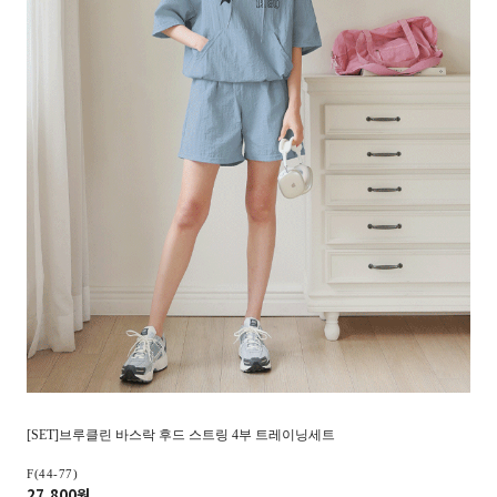
[SET]브루클린 바스락 후드 스트링 4부 트레이닝세트
F(44-77)
27,800원