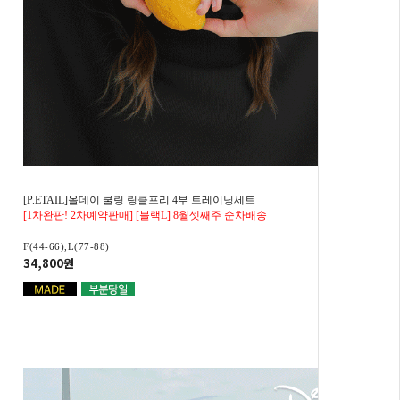
[P.ETAIL]올데이 쿨링 링클프리 4부 트레이닝세트
[1차완판! 2차예약판매] [블랙L] 8월셋째주 순차배송
F(44-66),L(77-88)
34,800원