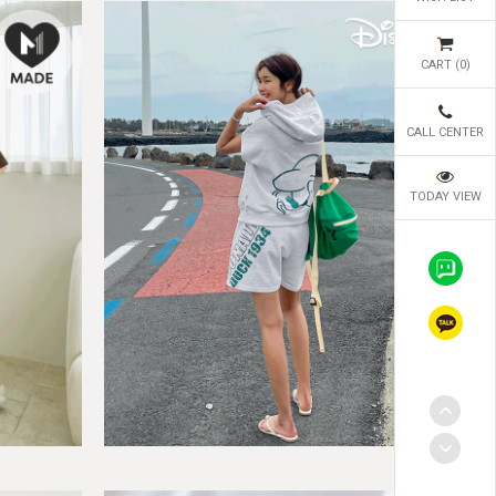
CART (
0
)
CALL CENTER
TODAY VIEW