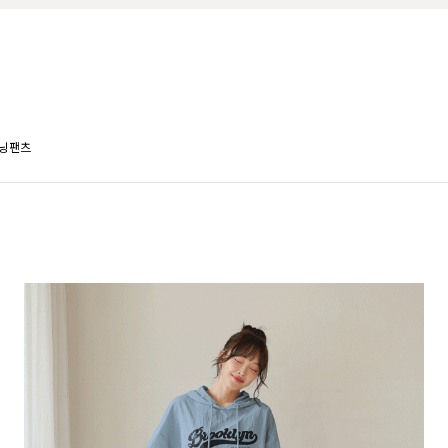
닝팬츠
TAIL]올데이 쿨링 링클프리 4부 트레
트
BEST
판! 2차예약판매] [블랙L] 8월셋째주
[P.ETAIL]포켓 라벨 썸머 쭈리
07
송
이닝세트
6),L(77-88)
F(44-77)
00원
45,800원
42,140원