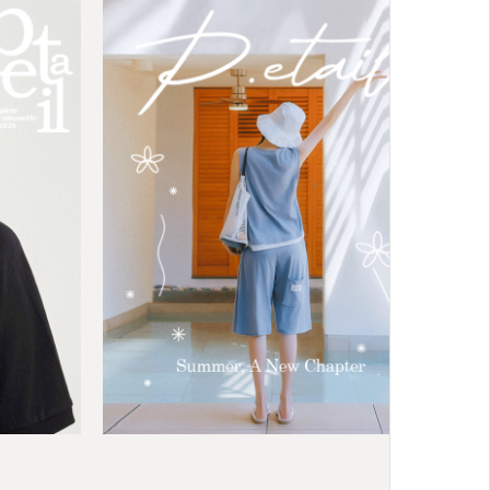
 트레이닝세트
셋째주 순차배
BEST
[SET]도널드 후드 4부 트레이닝세트
04
F(44-66),L(77-88)
39,800원