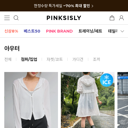
한정수량 특가세일
~70% 최대 할인
신상8%
베스트50
PINK BRAND
트레이닝/세트
데일리세트
아우터
전체
점퍼/집업
자켓/코트
가디건
조끼