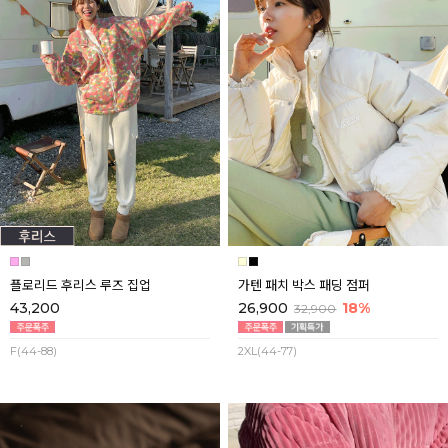
플로리드 후리스 루즈 집업
가텐 패치 박스 패딩 점퍼
43,200
26,900
18%
32,900
F(44-88)
2XL(44-77)