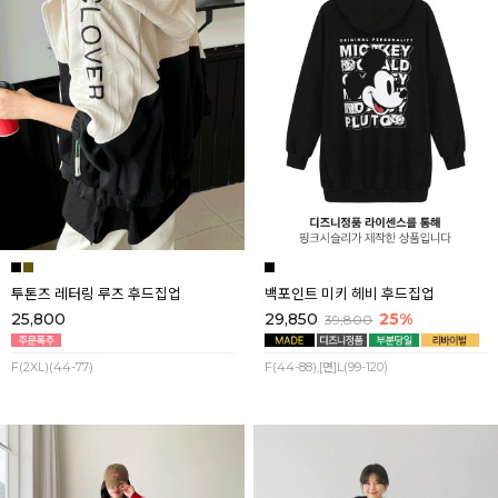
투톤즈 레터링 루즈 후드집업
백포인트 미키 헤비 후드집업
25,800
29,850
25%
39,800
F(2XL)(44-77)
F(44-88),[면]L(99-120)