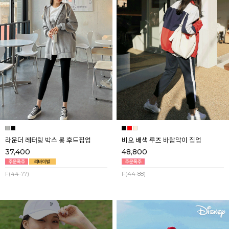
라운더 레터링 박스 롱 후드집업
비오 배색 루즈 바람막이 집업
37,400
48,800
F(44-77)
F(44-88)