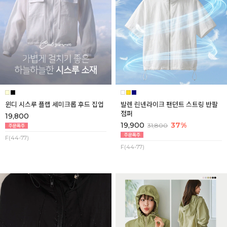
윈디 시스루 플랩 세미크롭 후드 집업
발렌 린넨라이크 팬던트 스트링 반팔
점퍼
19,800
19,900
37%
31,800
F(44-77)
F(44-77)