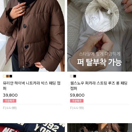
뮤리안 하이넥 니트카라 박스 패딩 점
웜스노우 퍼카라 스트링 루즈 롱 패딩
퍼
점퍼
39,800
59,800
F(44-88)
F(44-99)