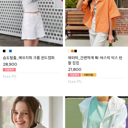
습도탈출_메쉬지퍼 크롭 윈드점퍼
워터락_간편하게 툭! 바스락 박스 반
팔 집업
28,900
21,800
F(44-77)
F(44-77)