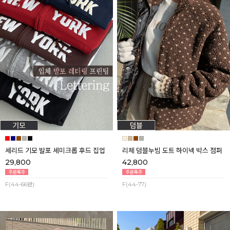
세리드 기모 발포 세미크롭 후드 집업
리체 덤블누빔 도트 하이넥 박스 점퍼
29,800
42,800
F(44-66반)
F(44-77)