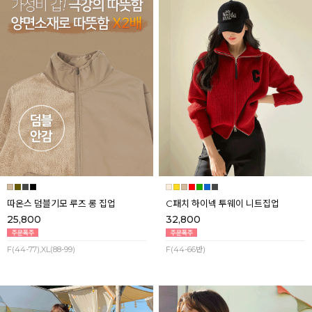
따온스 덤블기모 루즈 롱 집업
C패치 하이넥 투웨이 니트집업
25,800
32,800
F(44-77),XL(88-99)
F(44-66반)