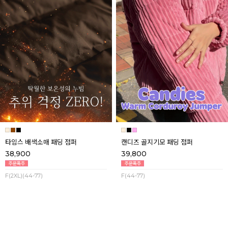
타임스 배색소매 패딩 점퍼
캔디즈 골지기모 패딩 점퍼
38,900
39,800
F(2XL)(44-77)
F(44-77)