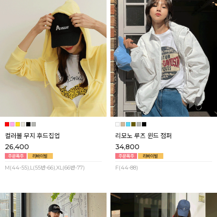
컬러볼 무지 후드집업
리모노 루즈 윈드 점퍼
26,400
34,800
M(44-55),L(55반-66),XL(66반-77)
F(44-88)