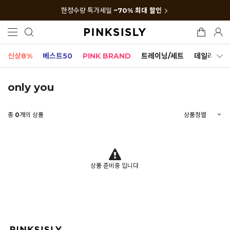
한정수량 특가세일
~70% 최대 할인
신상8%
베스트50
PINK BRAND
트레이닝/세트
데일리세트
only you
총
0
개의 상품
상품 준비중 입니다.