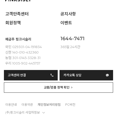
고객만족센터
공지사항
회원정책
이벤트
1644-7471
예금주 핑크시슬리
국민 029301-04-191834
365일 24시간
신한 140-010-432360
농협 301-0145-3328-31
우리 1005-902-445757
고객센터 연결
카카오톡 상담
교환/반품 정책 확인
이용안내
이용약관
개인정보처리방침
PC버전
(주)핑크시슬리 사업자정보