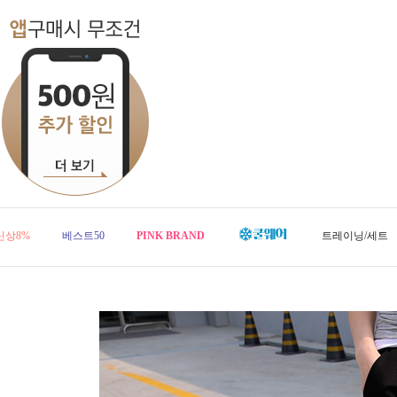
신상8%
베스트50
PINK BRAND
트레이닝/세트