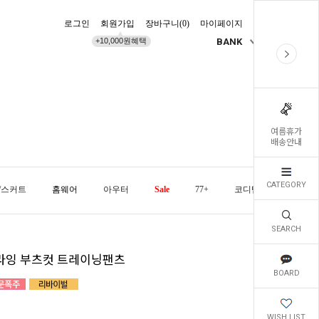
로그인
회원가입
장바구니(
0
)
마이페이지
배송조회
+10,000원혜택
BANK
KR
여름휴가
배송안내
CATEGORY
/스커트
홈웨어
아우터
Sale
77+
코디템
오늘발
SEARCH
라잉 부츠컷 트레이닝팬츠
BOARD
WISH LIST