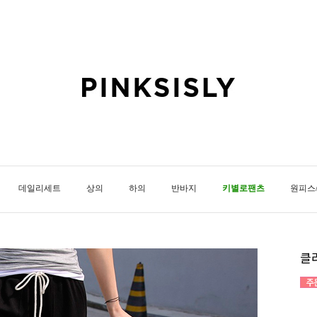
데일리세트
상의
하의
반바지
키별로팬츠
원피스
클