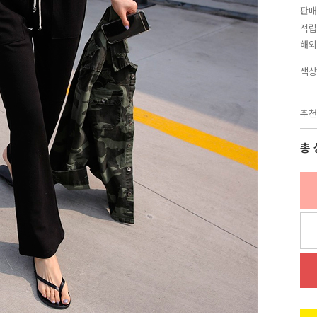
판매
적립
해외
색상
추천
총 