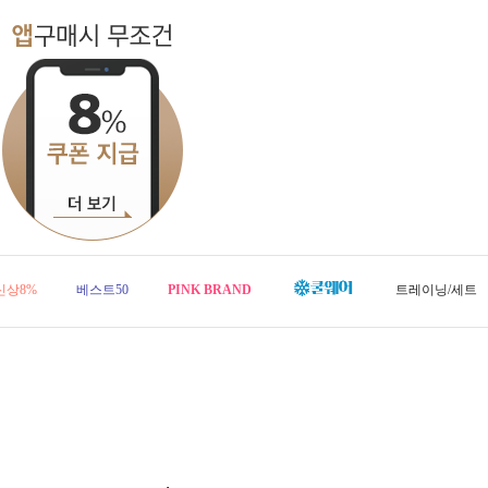
신상8%
베스트50
PINK BRAND
트레이닝/세트