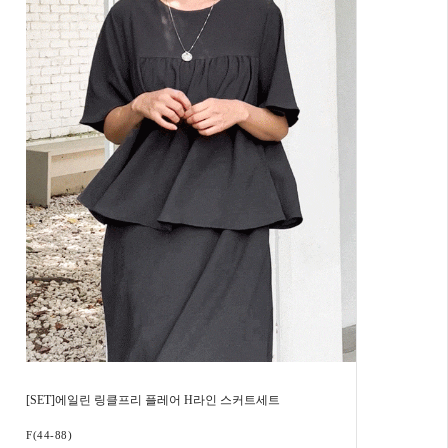
[SET]에일린 링클프리 플레어 H라인 스커트세트
F(44-88)