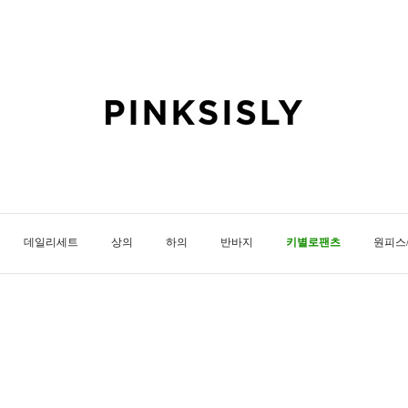
데일리세트
상의
하의
반바지
키별로팬츠
원피스