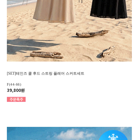
[SET]테인즈 쿨 후드 스트링 플레어 스커트세트
F(44-66)
39,800원