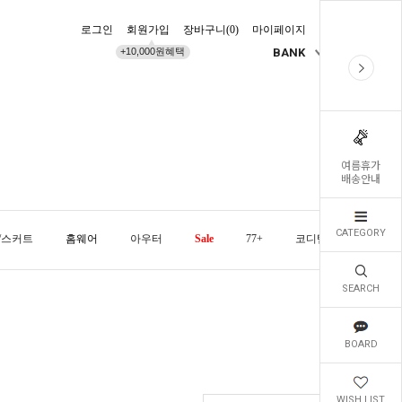
로그인
회원가입
장바구니(
0
)
마이페이지
배송조회
+10,000원혜택
BANK
KR
여름휴가
배송안내
CATEGORY
/스커트
홈웨어
아우터
Sale
77+
코디템
오늘발
SEARCH
BOARD
WISH LIST