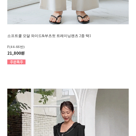
소프트쿨 모달 와이드&부츠컷 트레이닝팬츠 2종 택1
F(44-66반)
21,800원