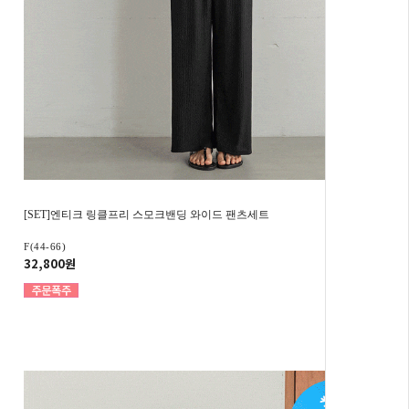
[SET]엔티크 링클프리 스모크밴딩 와이드 팬츠세트
F(44-66)
32,800원