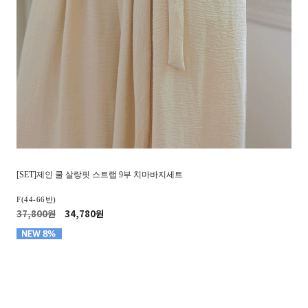
[SET]제인 쿨 살랑핏 스트랩 9부 치마바지세트
F(44-66반)
37,800원
34,780원