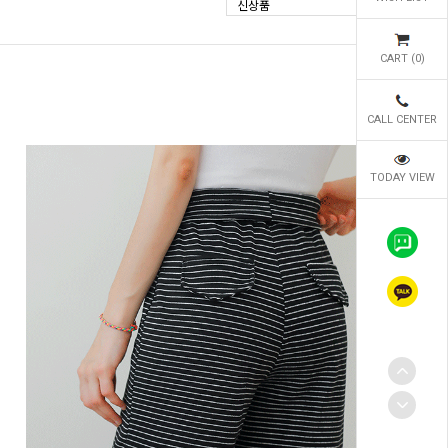
신상품
CART (
0
)
CALL CENTER
TODAY VIEW