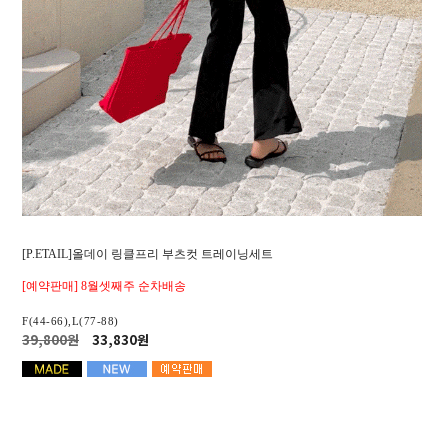
[P.ETAIL]올데이 링클프리 부츠컷 트레이닝세트
[예약판매] 8월셋째주 순차배송
F(44-66),L(77-88)
39,800원
33,830원