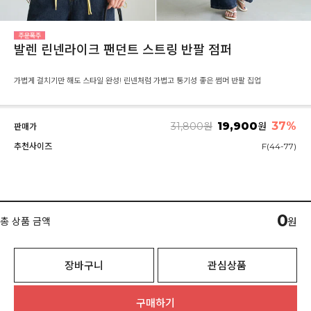
발렌 린넨라이크 팬던트 스트링 반팔 점퍼
가볍게 걸치기만 해도 스타일 완성! 린넨처럼 가볍고 통기성 좋은 썸머 반팔 집업
19,900
37
%
31,800
원
원
판매가
추천사이즈
F(44-77)
0
총 상품 금액
원
장바구니
관심상품
구매하기