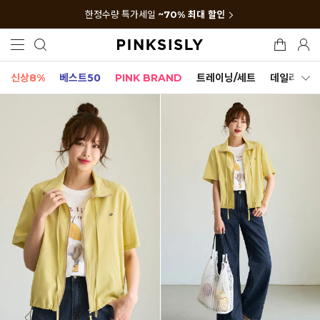
한정수량 특가세일
~70% 최대 할인
신상8%
베스트50
PINK BRAND
트레이닝/세트
데일리세트