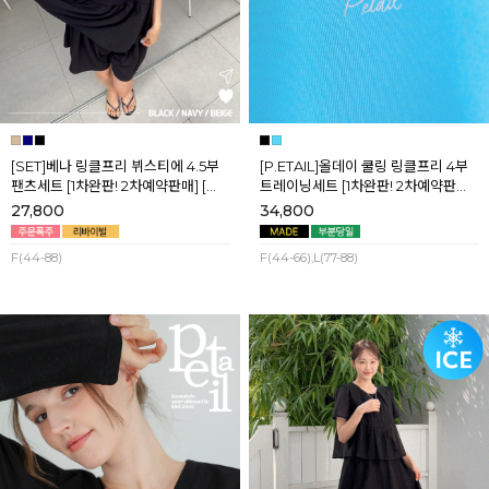
[SET]베나 링클프리 뷔스티에 4.5부
[P.ETAIL]올데이 쿨링 링클프리 4부
팬츠세트 [1차완판! 2차예약판매] [네
트레이닝세트 [1차완판! 2차예약판매]
이비,블랙] 8월셋째주 순차배송
[블랙L] 8월셋째주 순차배송
27,800
34,800
F(44-88)
F(44-66),L(77-88)