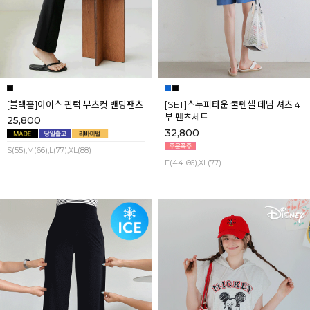
[블랙홀]아이스 핀턱 부츠컷 밴딩팬츠
[SET]스누피타운 쿨텐셀 데님 셔츠 4
부 팬츠세트
25,800
32,800
S(55),M(66),L(77),XL(88)
F(44-66),XL(77)