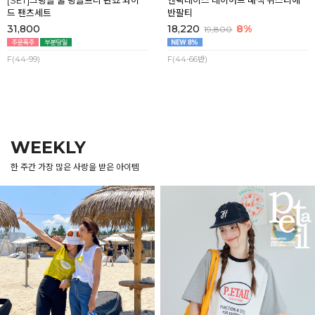
[SET]크링클 쿨 링클프리 판쵸 와이
앤틱레이스 레이어드 배색 뷔스티에
드 팬츠세트
반팔티
31,800
18,220
8%
19,800
F(44-99)
F(44-66반)
WEEKLY
한 주간 가장 많은 사랑을 받은 아이템