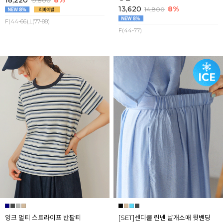
18,220
8%
19,800
13,620
8%
14,800
F(44-66),L(77-88)
F(44-77)
잉크 멀티 스트라이프 반팔티
[SET]센디쿨 린넨 날개소매 뒷밴딩