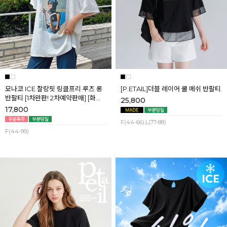
모나코 ICE 찰랑핏 링클프리 루즈 롱
[P.ETAIL]더블 레이어 쿨 메쉬 반팔티
반팔티 [1차완판! 2차예약판매] [화이
25,800
트] 8월둘째주 순차배송
17,800
F(44-66),L(77-88)
F(44-99)