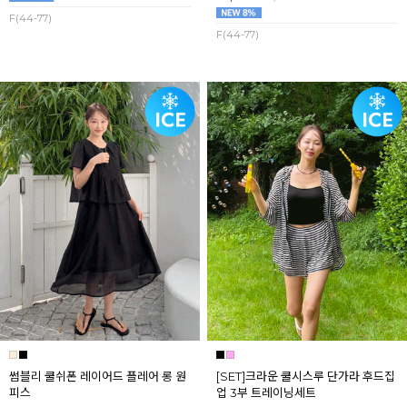
F(44-77)
F(44-77)
썸블리 쿨쉬폰 레이어드 플레어 롱 원
[SET]크라운 쿨시스루 단가라 후드집
피스
업 3부 트레이닝세트