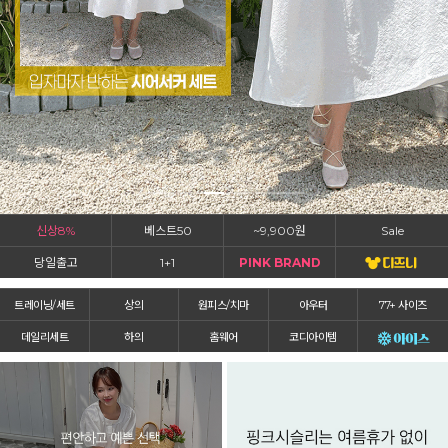
신상8%
베스트50
~9,900원
Sale
당일출고
1+1
PINK BRAND
트레이닝/세트
상의
원피스/치마
아우터
77+ 사이즈
데일리세트
하의
홈웨어
코디아이템