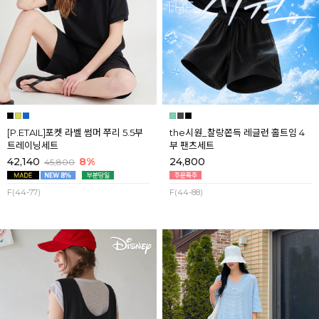
[P.ETAIL]포켓 라벨 썸머 쭈리 5.5부
the시원_찰랑쫀득 레글런 홀트임 4
트레이닝세트
부 팬츠세트
42,140
8%
24,800
45,800
F(44-77)
F(44-88)