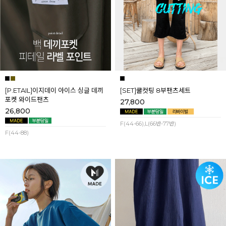
[P.ETAIL]이지데이 아이스 싱글 데끼
[SET]쿨컷팅 8부팬츠세트
포켓 와이드팬츠
27,800
26,800
F(44-66),L(66반-77반)
F(44-88)