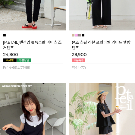
[P.ETAIL]텐션업 쫀득스판 아이스 조
몬즈 스판 리본 포켓라벨 와이드 멜빵
거팬츠
팬츠
24,800
28,900
F(44-66),L(77-88)
F(44-77)