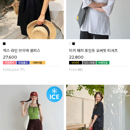
엑스 라인 브이넥 원피스
미키 패치 포인트 오버핏 티셔츠
27,600
22,800
F(XXL)(44-77)
F(44-88)