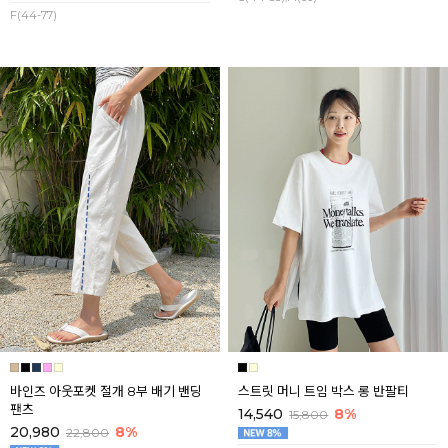
F(44-77)
바인즈 아웃포켓 절개 8부 배기 밴딩
스트릿 머니 트임 박스 롱 반팔티
팬츠
14,540
8%
15,800
20,980
8%
22,800