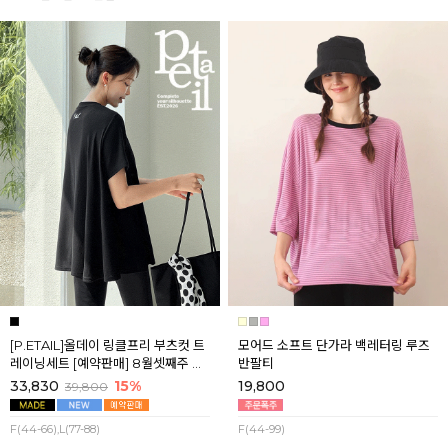
[P.ETAIL]올데이 링클프리 부츠컷 트
모어드 소프트 단가라 백레터링 루즈
레이닝세트 [예약판매] 8월셋째주 순
반팔티
차배송
33,830
15%
19,800
39,800
F(44-66),L(77-88)
F(44-99)