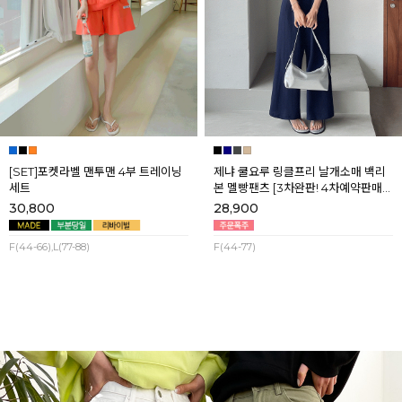
[SET]포켓라벨 맨투맨 4부 트레이닝
제냐 쿨요루 링클프리 날개소매 백리
세트
본 멜빵팬츠 [3차완판! 4차예약판매]
[네이비] 8월셋째주 순차배송
30,800
28,900
F(44-66),L(77-88)
F(44-77)