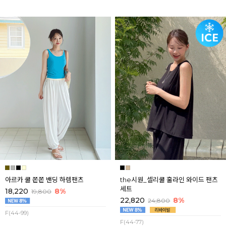
아르카 쿨 쫀쫀 밴딩 하렘팬츠
the시원_셀리쿨 훌라인 와이드 팬츠
세트
18,220
8%
19,800
22,820
8%
24,800
F(44-99)
F(44-77)