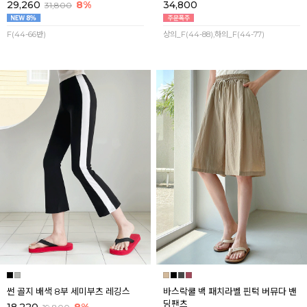
29,260
8%
34,800
31,800
F(44-66반)
상의_F(44-88),하의_F(44-77)
썬 골지 배색 8부 세미부츠 레깅스
바스락쿨 백 패치라벨 핀턱 버뮤다 밴
딩팬츠