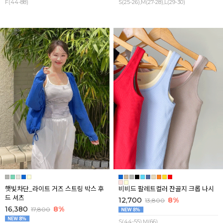
F(44-88)
S(25-26),M(27-28),L(29-30)
햇빛차단_라이트 거즈 스트링 박스 후
비비드 팔레트컬러 잔골지 크롭 나시
드 셔츠
12,700
8%
13,800
16,380
8%
17,800
S(44-55),M(66)