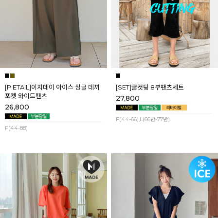
[P.ETAIL]이지데이 아이스 싱글 데끼
[SET]쿨컷팅 8부팬츠세트
포켓 와이드팬츠
27,800
26,800
F(44-66),L(66반-77반)
F(44-88)