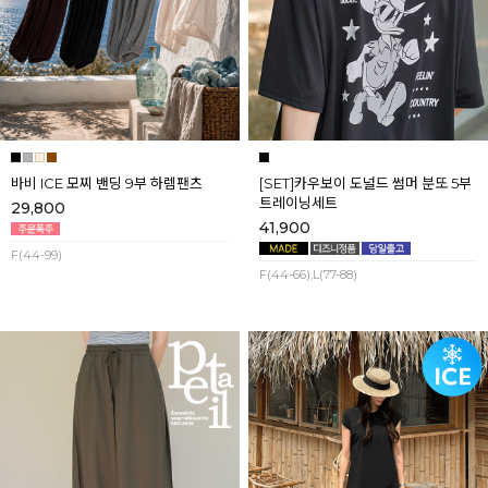
바비 ICE 모찌 밴딩 9부 하렘팬츠
[SET]카우보이 도널드 썸머 분또 5부
트레이닝세트
29,800
41,900
F(44-99)
F(44-66),L(77-88)