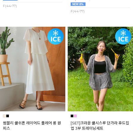
F(44-77)
F(44-77)
썸블리 쿨쉬폰 레이어드 플레어 롱 원
[SET]크라운 쿨시스루 단가라 후드집
피스
업 3부 트레이닝세트