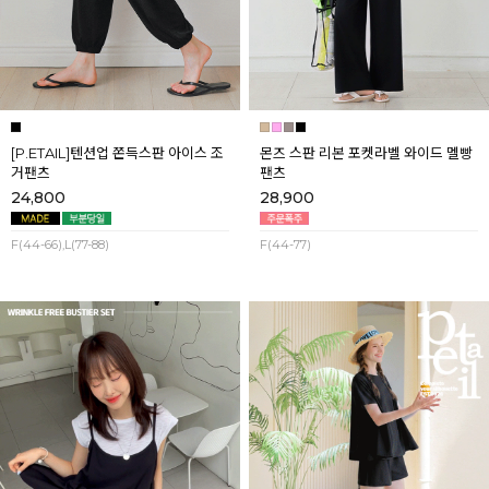
[P.ETAIL]텐션업 쫀득스판 아이스 조
몬즈 스판 리본 포켓라벨 와이드 멜빵
거팬츠
팬츠
24,800
28,900
F(44-66),L(77-88)
F(44-77)