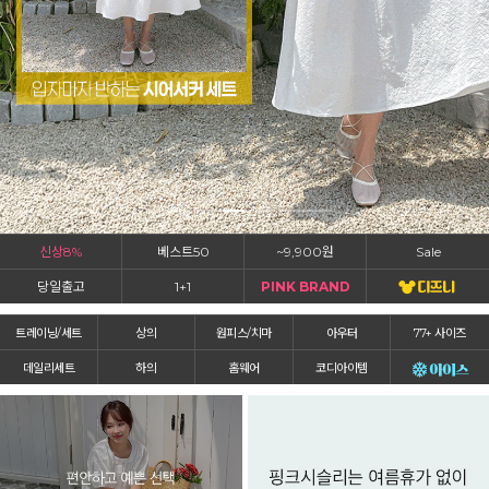
신상8%
베스트50
~9,900원
Sale
당일출고
1+1
PINK BRAND
트레이닝/세트
상의
원피스/치마
아우터
77+ 사이즈
데일리세트
하의
홈웨어
코디아이템