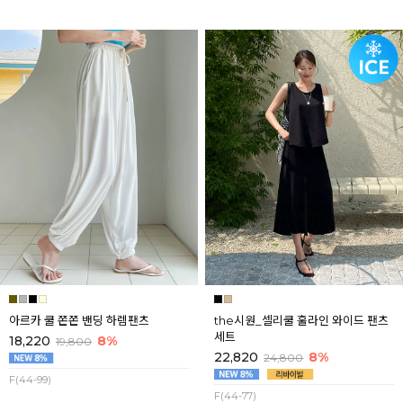
아르카 쿨 쫀쫀 밴딩 하렘팬츠
the시원_셀리쿨 훌라인 와이드 팬츠
세트
18,220
8%
19,800
22,820
8%
24,800
F(44-99)
F(44-77)