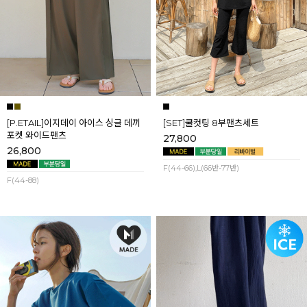
[P.ETAIL]이지데이 아이스 싱글 데끼
[SET]쿨컷팅 8부팬츠세트
포켓 와이드팬츠
27,800
26,800
F(44-66),L(66반-77반)
F(44-88)