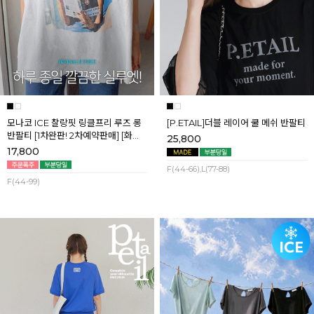
모나코 ICE 찰랑핏 링클프리 루즈 롱
[P.ETAIL]더블 레이어 쿨 메쉬 반팔티
반팔티 [1차완판! 2차예약판매] [화이
25,800
트] 8월둘째주 순차배송
17,800
F(44-66),L(77-88)
F(44-99)