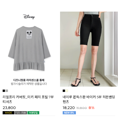
리얼프리 커버핏_미키 패치 프릴 7부
네이루 쫀득스판 바이커 5부 히든밴딩
티셔츠
팬츠
23,800
18,220
8%
19,800