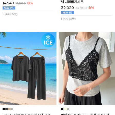
랩 치마바지세트
14,540
8%
15,800
32,020
8%
34,800
F(44-66반)
F(44-66반)