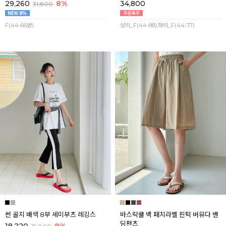
29,260
8%
34,800
31,800
F(44-66반)
상의_F(44-88),하의_F(44-77)
썬 골지 배색 8부 세미부츠 레깅스
바스락쿨 백 패치라벨 핀턱 버뮤다 밴
딩팬츠