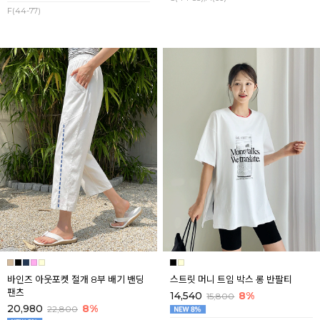
F(44-77)
바인즈 아웃포켓 절개 8부 배기 밴딩
스트릿 머니 트임 박스 롱 반팔티
팬츠
14,540
8%
15,800
20,980
8%
22,800