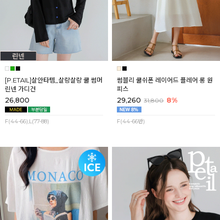
[P.ETAIL]살안타템_살랑살랑 쿨 썸머
썸블리 쿨쉬폰 레이어드 플레어 롱 원
린넨 가디건
피스
26,800
29,260
8%
31,800
F(44-66),L(77-88)
F(44-66반)