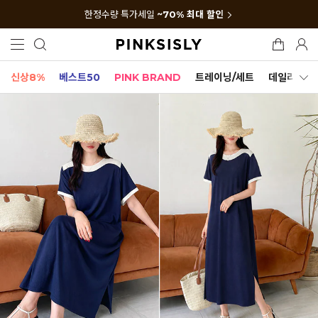
한정수량 특가세일
~70% 최대 할인
신상8%
베스트50
PINK BRAND
트레이닝/세트
데일리세트