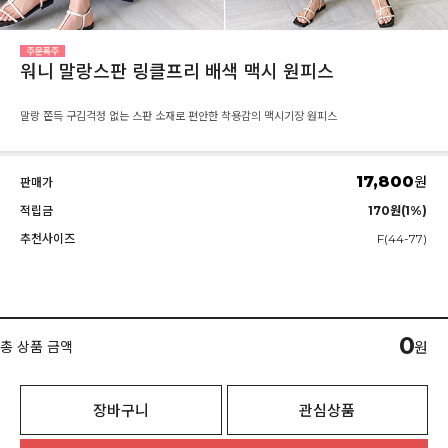
워니 말랑스판 링클프리 배색 맥시 원피스
말랑 쫀득 구김걱정 없는 스판 소재로 편안한 착용감의 맥시기장 원피스
17,800
원
판매가
적립금
170원(1%)
추천사이즈
F(44-77)
0
총 상품 금액
원
장바구니
관심상품