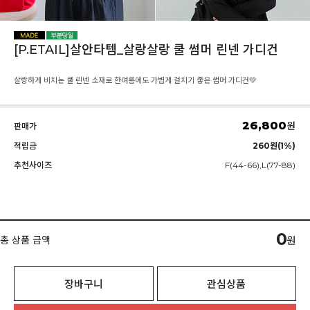
[P.ETAIL]살안타템_살랑살랑 쿨 썸머 린넨 가디건
살랑하게 비치는 쿨 린넨 소재로 한여름에도 가볍게 걸치기 좋은 썸머 가디건💚
26,800
원
판매가
적립금
260원(1%)
추천사이즈
F(44-66),L(77-88)
0
총 상품 금액
원
장바구니
관심상품