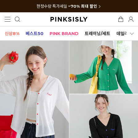
한정수량 특가세일
~70% 최대 할인
신상8%
베스트50
PINK BRAND
트레이닝/세트
데일리세트