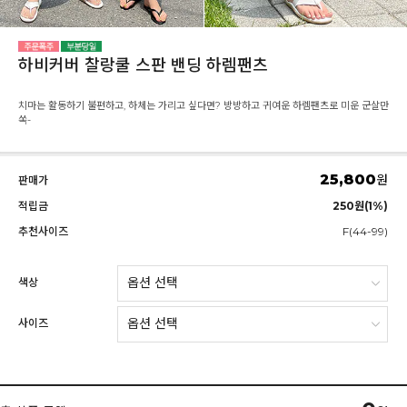
하비커버 찰랑쿨 스판 밴딩 하렘팬츠
치마는 활동하기 불편하고, 하체는 가리고 싶다면? 방방하고 귀여운 하렘팬츠로 미운 군살만
쏙-
25,800
원
판매가
적립금
250원(1%)
추천사이즈
F(44-99)
색상
사이즈