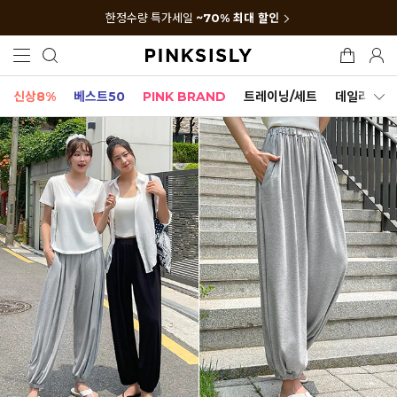
한정수량 특가세일
~70% 최대 할인
신상8%
베스트50
PINK BRAND
트레이닝/세트
데일리세트