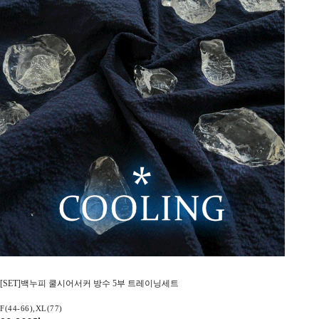
[SET]백누피 쿨시어서커 방수 5부 트레이닝세트
F(44-66),XL(77)