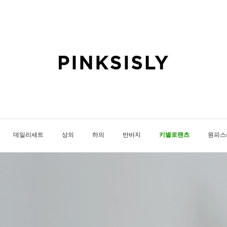
데일리세트
상의
하의
반바지
키별로팬츠
원피스