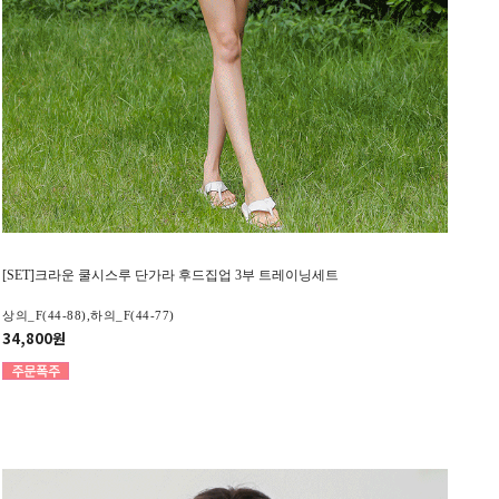
[SET]크라운 쿨시스루 단가라 후드집업 3부 트레이닝세트
상의_F(44-88),하의_F(44-77)
34,800원