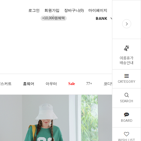
로그인
회원가입
장바구니(
0
)
마이페이지
배송조회
+10,000원혜택
BANK
KR
여름휴가
배송안내
CATEGORY
/스커트
홈웨어
아우터
Sale
77+
코디템
오늘발
SEARCH
BOARD
WISH LIST