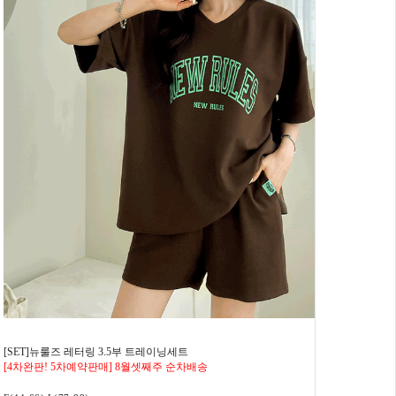
[SET]뉴룰즈 레터링 3.5부 트레이닝세트
[4차완판! 5차예약판매] 8월셋째주 순차배송