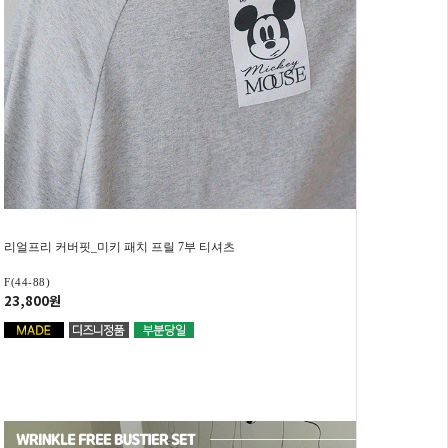
리얼프리 커버핏_미키 패치 프릴 7부 티셔츠
F(44-88)
23,800원