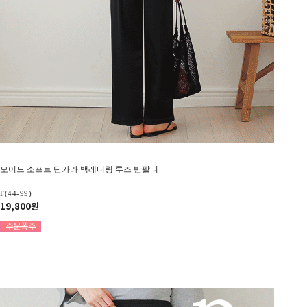
모어드 소프트 단가라 백레터링 루즈 반팔티
F(44-99)
19,800원