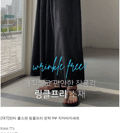
[SET]만타 쿨스판 링클프리 핀턱 9부 치마바지세트
F(44-77)