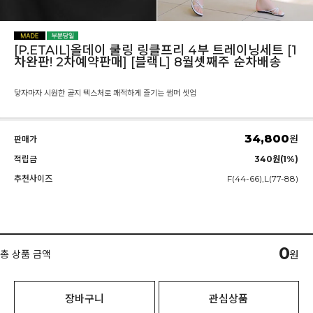
[P.ETAIL]올데이 쿨링 링클프리 4부 트레이닝세트 [1
차완판! 2차예약판매] [블랙L] 8월셋째주 순차배송
닿자마자 시원한 골지 텍스처로 쾌적하게 즐기는 썸머 셋업
34,800
원
판매가
적립금
340원(1%)
추천사이즈
F(44-66),L(77-88)
0
총 상품 금액
원
장바구니
관심상품