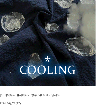
[SET]백누피 쿨시어서커 방수 5부 트레이닝세트
F(44-66),XL(77)