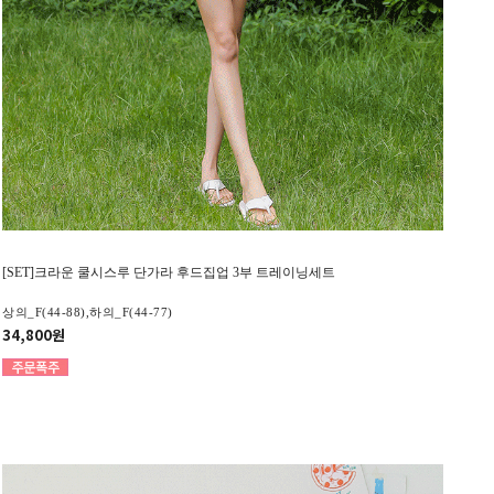
[SET]크라운 쿨시스루 단가라 후드집업 3부 트레이닝세트
상의_F(44-88),하의_F(44-77)
34,800원