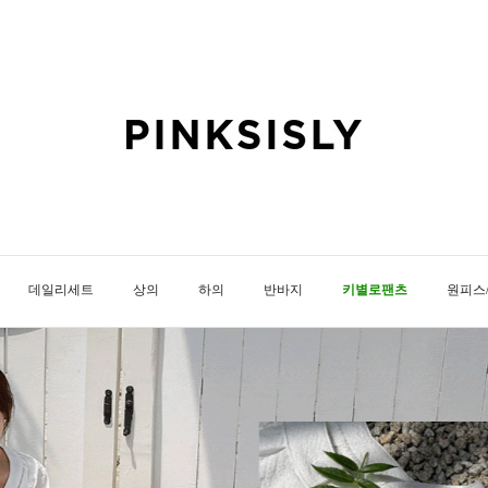
데일리세트
상의
하의
반바지
키별로팬츠
원피스