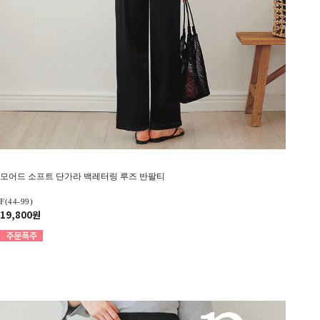
모어드 소프트 단가라 백레터링 루즈 반팔티
F(44-99)
19,800원