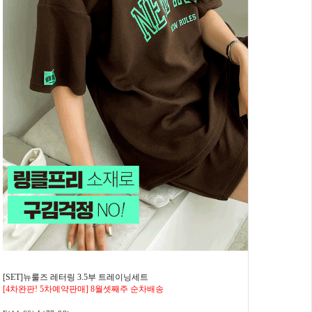
[SET]뉴룰즈 레터링 3.5부 트레이닝세트
[4차완판! 5차예약판매] 8월셋째주 순차배송