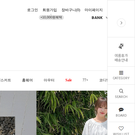
로그인
회원가입
장바구니(
0
)
마이페이지
배송조회
+10,000원혜택
BANK
KR
여름휴가
배송안내
CATEGORY
/스커트
홈웨어
아우터
Sale
77+
코디템
오늘발
SEARCH
BOARD
WISH LIST