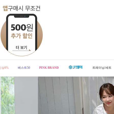
신상8%
베스트50
PINK BRAND
트레이닝/세트