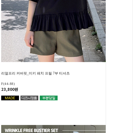
리얼프리 커버핏_미키 패치 프릴 7부 티셔츠
F(44-88)
23,800원