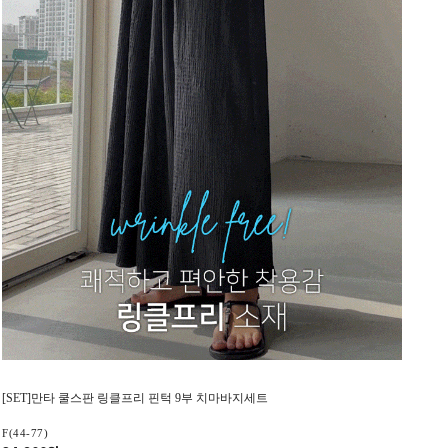
[SET]만타 쿨스판 링클프리 핀턱 9부 치마바지세트
F(44-77)