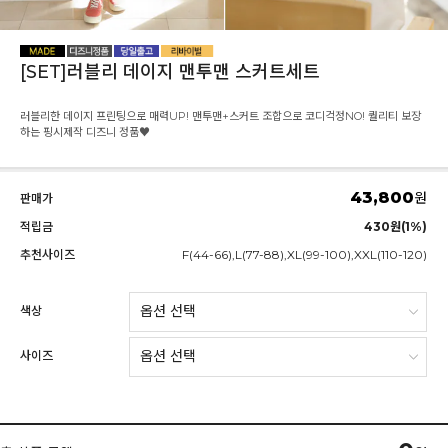
[SET]러블리 데이지 맨투맨 스커트세트
러블리한 데이지 프린팅으로 매력UP! 맨투맨+스커트 조합으로 코디걱정NO! 퀄리티 보장
하는 핑시제작 디즈니 정품♥
43,800
원
판매가
적립금
430원(1%)
추천사이즈
F(44-66),L(77-88),XL(99-100),XXL(110-120)
색상
사이즈