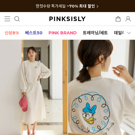
한정수량 특가세일
~70% 최대 할인
신상8%
베스트50
PINK BRAND
트레이닝/세트
데일리세트