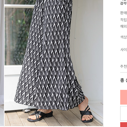
감각
판매
적립
해외
색상
사이
추천
총 