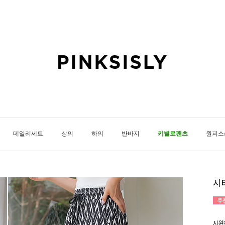
데일리세트
상의
하의
반바지
키별로팬츠
원피스
시
시원