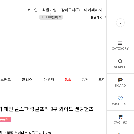
로그인
회원가입
장바구니(
0
)
마이페이지
배송조회
+10,000원혜택
BANK
KR
CATEGORY
SEARCH
/스커트
홈웨어
아우터
Sale
77+
코디템
오늘발
BOARD
WISH LIST
티 패턴 쿨스판 링클프리 9부 와이드 밴딩팬츠
CART (
0
)
하고 쭉쭉 늘어나는 링클프리 원단에