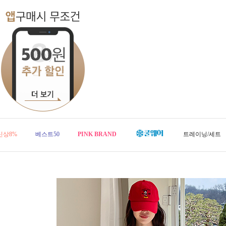
신상8%
베스트50
PINK BRAND
트레이닝/세트