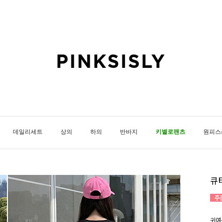
데일리세트
상의
하의
반바지
키별로팬츠
원피스
큐
귀여