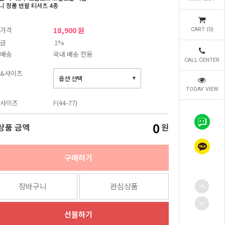
니 정품 반팔 티셔츠 4종
가격
18,900 원
CART (
0
)
금
1%
배송
국내 배송 전용
CALL CENTER
&사이즈
TODAY VIEW
사이즈
F(44-77)
0
상품 금액
원
구매하기
장바구니
관심상품
선물하기