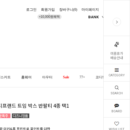
로그인
회원가입
장바구니(
0
)
마이페이지
배송조회
+10,000원혜택
BANK
KR
여름휴가
배송안내
CATEGORY
/스커트
홈웨어
아우터
Sale
77+
코디템
오늘발
SEARCH
티프랜드 트임 박스 반팔티 4종 택1
BOARD
운 미키&푸 프린트로 포인트를 더한
WISH LIST