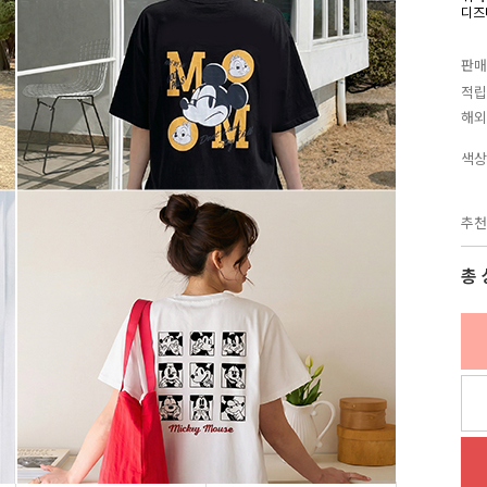
디즈
판매
적립
해외
색상
추천
총 