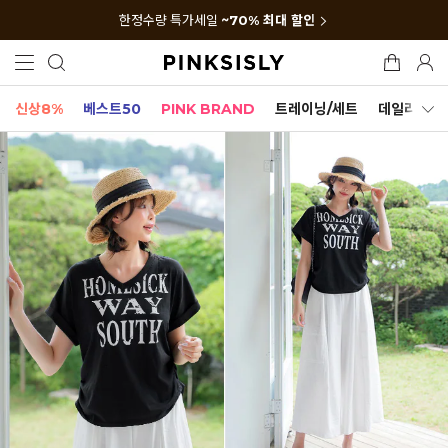
한정수량 특가세일
~70% 최대 할인
신상8%
베스트50
PINK BRAND
트레이닝/세트
데일리세트