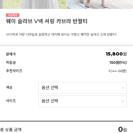
웨이 슬라브 V넥 셔링 카브라 반팔티
브이넥과 셔링 디테일로 슬림하고 여리해 보이는 가볍고 쾌적한 슬라브 소재 반팔티!
15,800
원
판매가
적립금
150원(1%)
추천사이즈
F(44-66반)
색상
사이즈
0
총 상품 금액
원