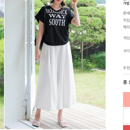
가볍
판매
적립
해외
색상
사이
추천
총 