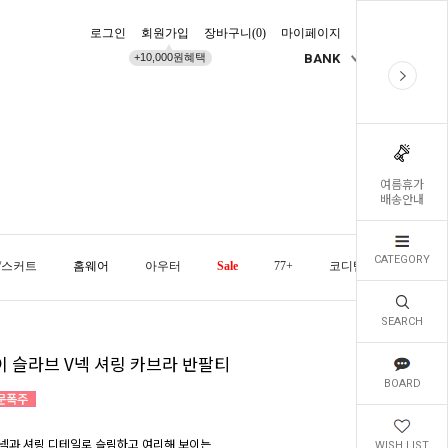
로그인
회원가입
장바구니(
0
)
마이페이지
배송조회
+10,000원혜택
BANK
KR
여름휴가
배송안내
CATEGORY
/스커트
홈웨어
아우터
Sale
77+
코디템
오늘발
SEARCH
이 슬라브 V넥 셔링 카브라 반팔티
BOARD
넥과 셔링 디테일로 슬림하고 여리해 보이는
WISH LIST