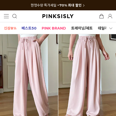
한정수량 특가세일
~70% 최대 할인
신상8%
베스트50
PINK BRAND
트레이닝/세트
데일리세트