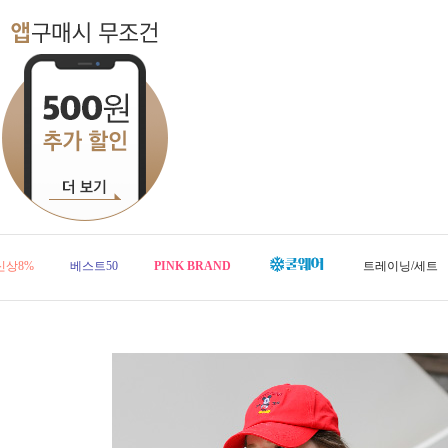
신상8%
베스트50
PINK BRAND
트레이닝/세트