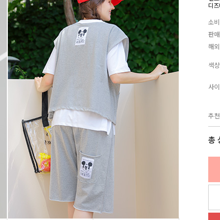
디즈
소비
판매
해외
색상
사이
추천
총 