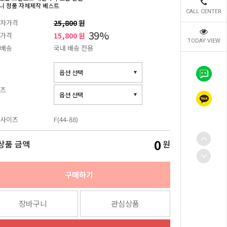
니 정품 자체제작 베스트
CALL CENTER
자가격
25,800
원
39
%
가격
15,800 원
TODAY VIEW
배송
국내 배송 전용
즈
사이즈
F(44-88)
0
상품 금액
원
구매하기
장바구니
관심상품