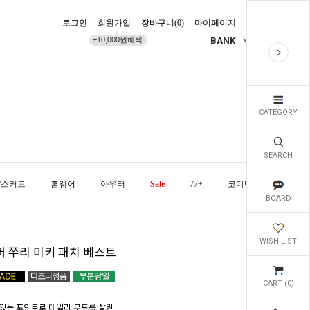
로그인
회원가입
장바구니(
0
)
마이페이지
배송조회
+10,000원혜택
BANK
KR
CATEGORY
SEARCH
/스커트
홈웨어
아우터
Sale
77+
코디템
오늘발
BOARD
WISH LIST
머 쭈리 미키 패치 베스트
CART (
0
)
있는 포인트로 데일리 무드를 살린