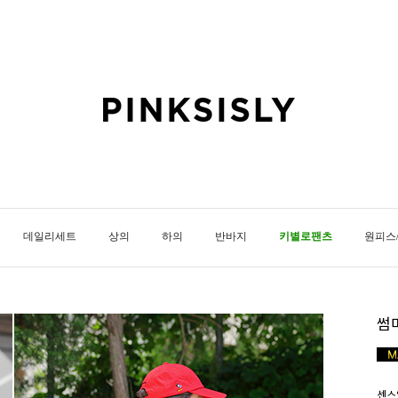
데일리세트
상의
하의
반바지
키별로팬츠
원피스
썸
센스