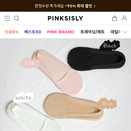
한정수량 특가세일
~70% 최대 할인
신상8%
베스트50
PINK BRAND
트레이닝/세트
데일리세트