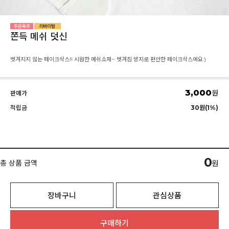
쫀득 메쉬 덧신
벗겨지지 않는 페이크삭스!! 시원한 메쉬소재~ 벗겨짐 방지로 편안한 페이크삭스에요:)
3,000
원
판매가
적립금
30원(1%)
0
총 상품 금액
원
장바구니
관심상품
구매하기