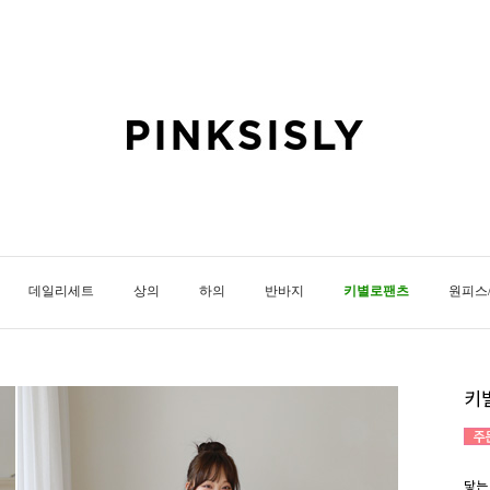
데일리세트
상의
하의
반바지
키별로팬츠
원피스
키
닿는