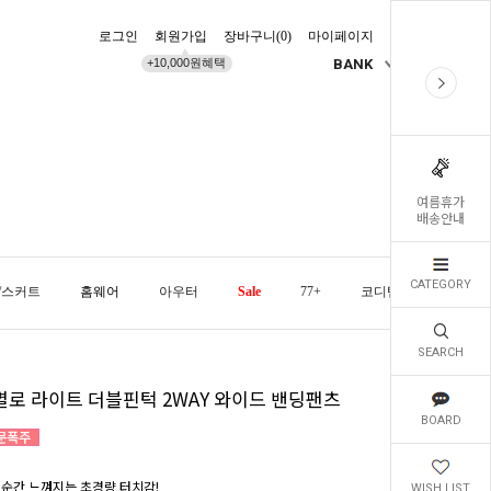
로그인
회원가입
장바구니(
0
)
마이페이지
배송조회
+10,000원혜택
BANK
KR
여름휴가
배송안내
CATEGORY
/스커트
홈웨어
아우터
Sale
77+
코디템
오늘발
SEARCH
별로 라이트 더블핀턱 2WAY 와이드 밴딩팬츠
BOARD
 순간 느껴지는 초경량 터치감!
WISH LIST