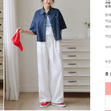
가볍
핏까
판매
적립
해외
색상
사이
추천
총 