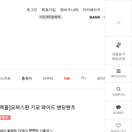
로그인
회원가입
장바구니(
0
)
마이페이지
배송조회
+10,000원혜택
BANK
KR
여름휴가
배송안내
CATEGORY
/스커트
홈웨어
아우터
Sale
77+
코디템
오늘발
SEARCH
블랙홀]모찌스판 기모 와이드 밴딩팬츠
BOARD
NO! 불편함 ZERO! 쫀쫀한 신축성~!
WISH LIST