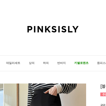
데일리세트
상의
하의
반바지
키별로팬츠
원피스
[
구김 