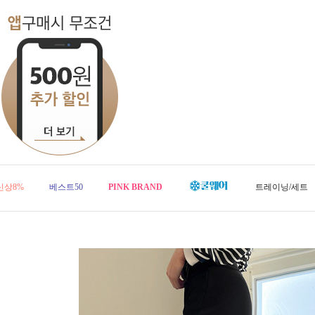
신상8%
베스트50
PINK BRAND
트레이닝/세트