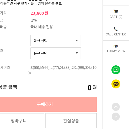
 착용하면 자꾸 찾게되는 마성의 블랙홀 팬츠!
가격
23,800 원
CART (
0
)
금
1%
배송
국내 배송 전용
CALL CENTER
즈
TODAY VIEW
사이즈
S(55),M(66),L(77),XL(88),2XL(99),3XL(10
0)
0
상품 금액
원
구매하기
장바구니
관심상품