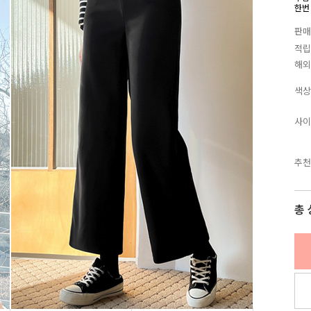
한번
판매
적립
해외
색상
사이
추천
총 