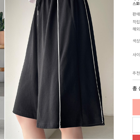
스포
판매
적립
해외
색상
사이
추천
총 