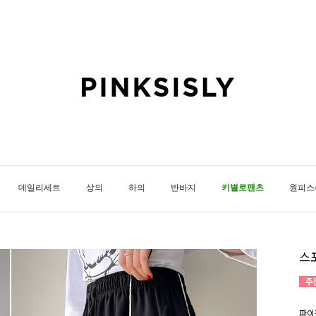
데일리세트
상의
하의
반바지
키별로팬츠
원피스
스
파이