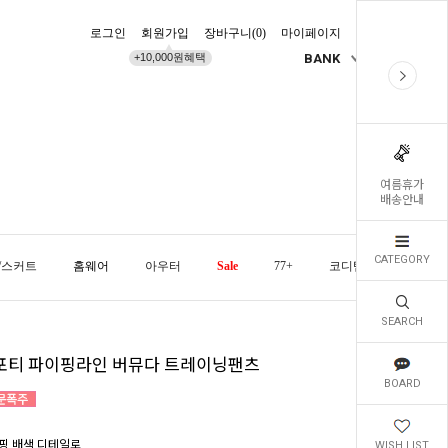
로그인
회원가입
장바구니(
0
)
마이페이지
배송조회
+10,000원혜택
BANK
KR
여름휴가
배송안내
CATEGORY
/스커트
홈웨어
아우터
Sale
77+
코디템
오늘발
SEARCH
포티 파이핑라인 버뮤다 트레이닝팬츠
BOARD
핑 배색 디테일로
WISH LIST