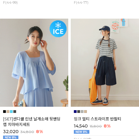
F(44-99)
F(44-77)
[SET]센디쿨 린넨 날개소매 뒷밴딩
잉크 멀티 스트라이프 반팔티
랩 치마바지세트
14,540
8%
15,800
32,020
8%
34,800