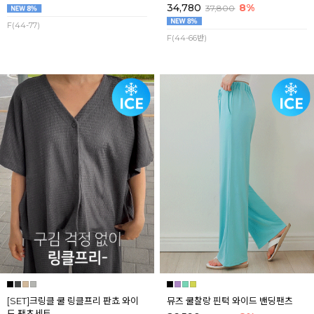
34,780
8%
37,800
F(44-77)
F(44-66반)
[SET]크링클 쿨 링클프리 판쵸 와이
뮤즈 쿨찰랑 핀턱 와이드 밴딩팬츠
드 팬츠세트