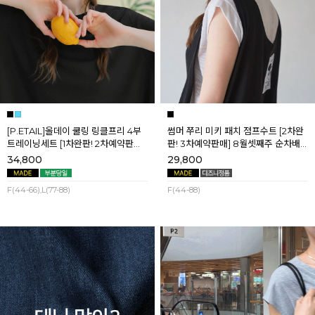
[P.ETAIL]올데이 쿨링 링클프리 4부
썸머 쭈리 미키 패치 점프수트 [2차완
트레이닝세트 [1차완판! 2차예약판매]
판! 3차예약판매] 8월셋째주 순차배
[블랙L] 8월셋째주 순차배송
송
34,800
29,800
F(44-66),L(77-88)
F(44-88)