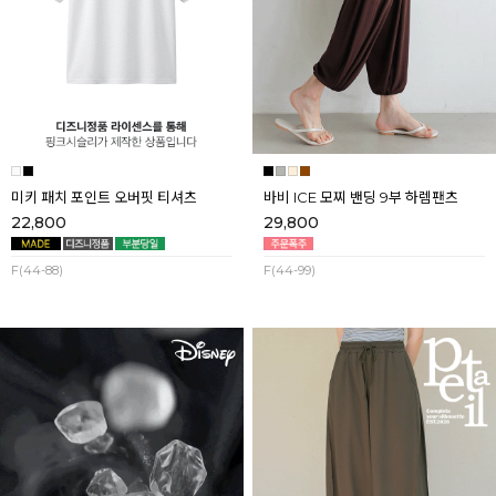
미키 패치 포인트 오버핏 티셔츠
바비 ICE 모찌 밴딩 9부 하렘팬츠
22,800
29,800
F(44-88)
F(44-99)