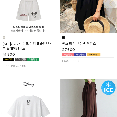
[SET]COOL 분또 미키 캡슬리브 4
엑스 라인 브이넥 원피스
부 트레이닝세트
27,600
41,800
F(XXL)(44-77)
F(44-66),L(77-88)