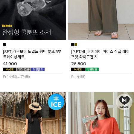
[SET]카우보이 도널드 썸머 분또 5부
[P.ETAIL]이지데이 아이스 싱글 데끼
트레이닝세트
포켓 와이드팬츠
41,900
26,800
F(44-66),L(77-88)
F(44-88)