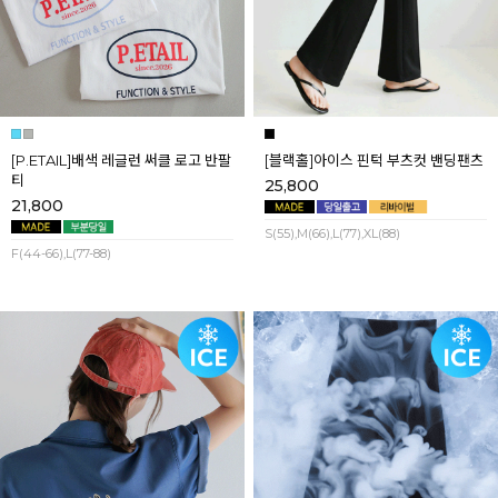
[P.ETAIL]배색 레글런 써클 로고 반팔
[블랙홀]아이스 핀턱 부츠컷 밴딩팬츠
티
25,800
21,800
S(55),M(66),L(77),XL(88)
F(44-66),L(77-88)