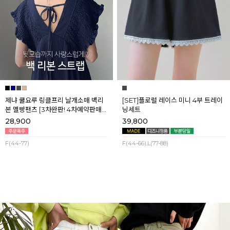
제냐 쿨요루 링클프리 날개소매 백리
[SET]플로럴 레이스 미니 4부 트레이
본 멜빵팬츠 [3차완판! 4차예약판매]
닝세트
[네이비] 8월셋째주 순차배송
28,900
39,800
F(44-77)
F(44-66),L(77-88)