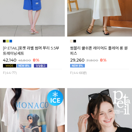
[P.ETAIL]포켓 라벨 썸머 쭈리 5.5부
썸블리 쿨쉬폰 레이어드 플레어 롱 원
트레이닝세트
피스
42,140
8%
29,260
8%
45,800
31,800
F(44-77)
F(44-66반)