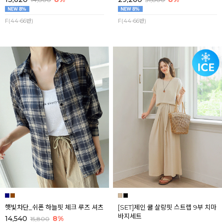
F(44-66반)
F(44-66반)
햇빛차단_쉬폰 하늘핏 체크 루즈 셔츠
[SET]제인 쿨 살랑핏 스트랩 9부 치마
바지세트
14,540
8%
15,800