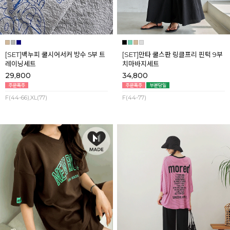
[SET]백누피 쿨시어서커 방수 5부 트
[SET]만타 쿨스판 링클프리 핀턱 9부
레이닝세트
치마바지세트
29,800
34,800
F(44-66),XL(77)
F(44-77)