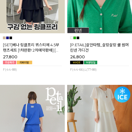
[SET]베나 링클프리 뷔스티에 4.5부
[P.ETAIL]살안타템_살랑살랑 쿨 썸머
팬츠세트 [1차완판! 2차예약판매] [네
린넨 가디건
이비,블랙] 8월셋째주 순차배송
27,800
26,800
F(44-88)
F(44-66),L(77-88)