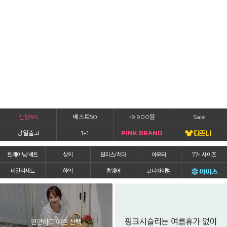
신상8%
베스트50
~9,900원
Sale
당일출고
1+1
PINK BRAND
트레이닝/세트
상의
원피스/치마
아우터
77+ 사이즈
데일리세트
하의
홈웨어
코디아이템