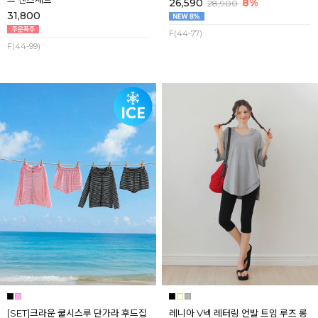
26,590
8%
28,900
31,800
F(44-77)
F(44-99)
[SET]크라운 쿨시스루 단가라 후드집
레니아 V넥 레터링 언발 트임 루즈 롱