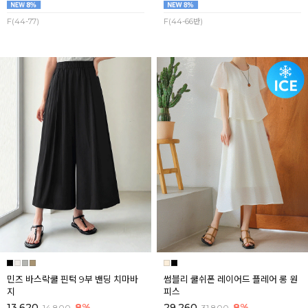
F(44-77)
F(44-66반)
민즈 바스락쿨 핀턱 9부 밴딩 치마바
썸블리 쿨쉬폰 레이어드 플레어 롱 원
지
피스
13,620
8%
29,260
8%
14,800
31,800