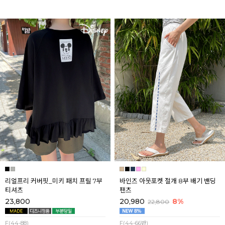
리얼프리 커버핏_미키 패치 프릴 7부
바인즈 아웃포켓 절개 8부 배기 밴딩
티셔츠
팬츠
23,800
20,980
8%
22,800
F(44-88)
F(44-66반)