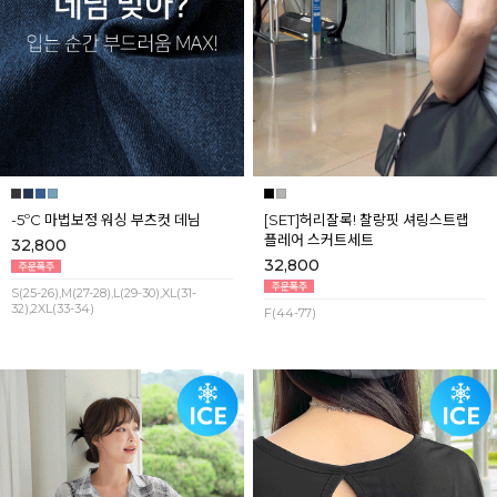
-5ºC 마법보정 워싱 부츠컷 데님
[SET]허리잘록! 찰랑핏 셔링스트랩
플레어 스커트세트
32,800
32,800
S(25-26),M(27-28),L(29-30),XL(31-
32),2XL(33-34)
F(44-77)