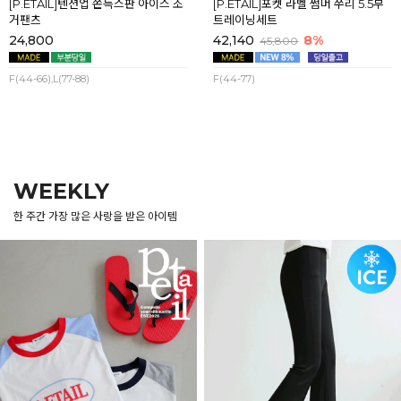
[P.ETAIL]텐션업 쫀득스판 아이스 조
[P.ETAIL]포켓 라벨 썸머 쭈리 5.5부
거팬츠
트레이닝세트
24,800
42,140
8%
45,800
F(44-66),L(77-88)
F(44-77)
WEEKLY
한 주간 가장 많은 사랑을 받은 아이템