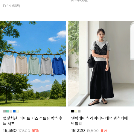
F(44-66반)
F(44-66반)
햇빛차단_라이트 거즈 스트링 박스 후
앤틱레이스 레이어드 배색 뷔스티에
드 셔츠
반팔티
16,380
8%
18,220
8%
17,800
19,800