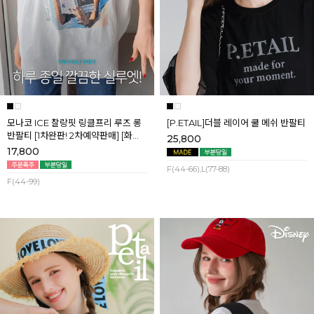
모나코 ICE 찰랑핏 링클프리 루즈 롱
[P.ETAIL]더블 레이어 쿨 메쉬 반팔티
반팔티 [1차완판! 2차예약판매] [화이
25,800
트] 8월첫째주 순차배송
17,800
F(44-66),L(77-88)
F(44-99)