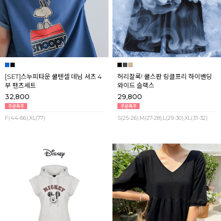
[SET]스누피타운 쿨텐셀 데님 셔츠 4
허리잘록! 쿨스판 링클프리 하이밴딩
부 팬츠세트
와이드 슬랙스
32,800
29,800
F(44-66),XL(77)
S(25-26),M(27-28),L(29-30),XL(31-32)