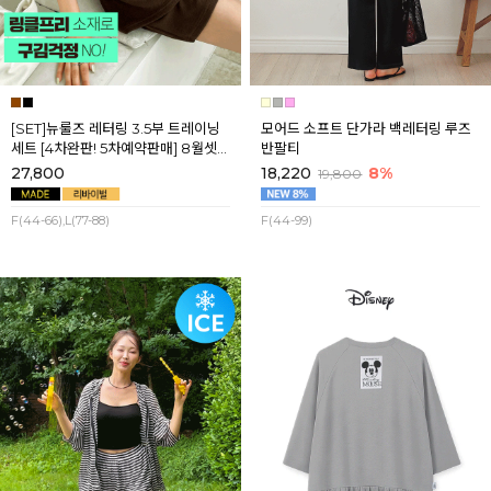
[SET]뉴룰즈 레터링 3.5부 트레이닝
모어드 소프트 단가라 백레터링 루즈
세트 [4차완판! 5차예약판매] 8월셋
반팔티
째주 순차배송
27,800
18,220
8%
19,800
F(44-66),L(77-88)
F(44-99)