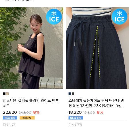
the시원_셀리쿨 훌라인 와이드 팬츠
스타패치 쿨논페이드 핀턱 버뮤다 밴
세트
딩 데님[1차완판! 2차예약판매] 8월셋
째주 순차배송
22,820
8%
18,220
8%
24,800
19,800
F(44-77)
F(44-77)