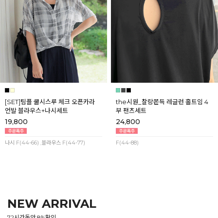
[SET]팀플 쿨시스루 체크 오픈카라
the시원_찰랑쫀득 레글런 홀트임 4
언발 블라우스+나시세트
부 팬츠세트
19,800
24,800
나시 F(44-66) ,블라우스 F(44-77)
F(44-88)
NEW ARRIVAL
72시간동안 8%할인