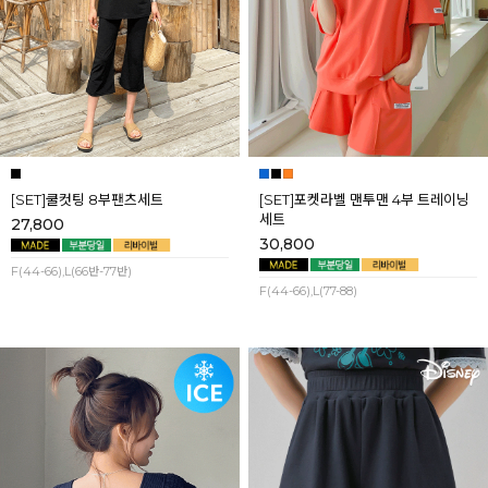
[SET]쿨컷팅 8부팬츠세트
[SET]포켓라벨 맨투맨 4부 트레이닝
세트
27,800
30,800
F(44-66),L(66반-77반)
F(44-66),L(77-88)