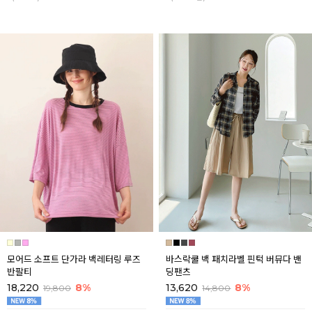
모어드 소프트 단가라 백레터링 루즈
바스락쿨 백 패치라벨 핀턱 버뮤다 밴
반팔티
딩팬츠
18,220
8%
13,620
8%
19,800
14,800