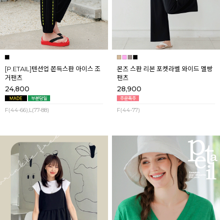
[P.ETAIL]텐션업 쫀득스판 아이스 조
몬즈 스판 리본 포켓라벨 와이드 멜빵
거팬츠
팬츠
24,800
28,900
F(44-66),L(77-88)
F(44-77)