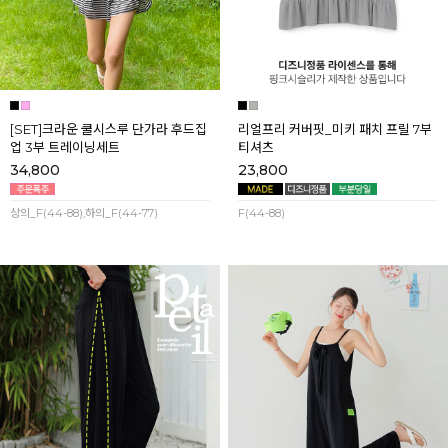
[SET]크라운 쿨시스루 단가라 후드집
리얼프리 커버핏_미키 패치 프릴 7부
업 3부 트레이닝세트
티셔츠
34,800
23,800
상의_F(44-88),하의_F(44-77)
F(44-88)