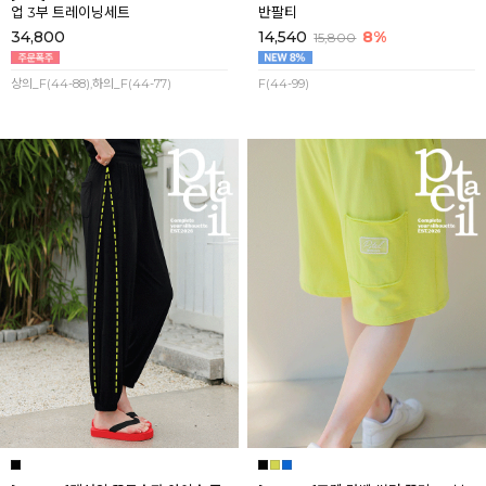
업 3부 트레이닝세트
반팔티
34,800
14,540
8%
15,800
상의_F(44-88),하의_F(44-77)
F(44-99)