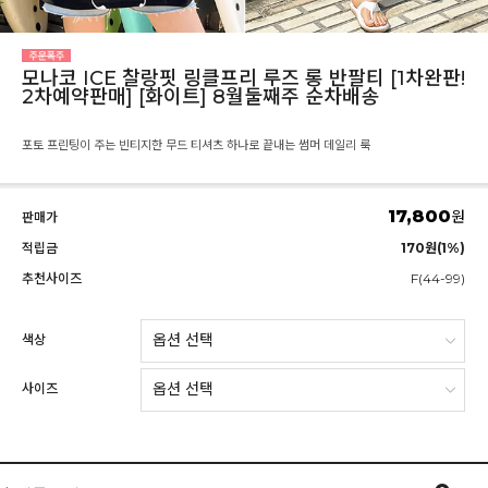
모나코 ICE 찰랑핏 링클프리 루즈 롱 반팔티 [1차완판!
2차예약판매] [화이트] 8월둘째주 순차배송
포토 프린팅이 주는 빈티지한 무드 티셔츠 하나로 끝내는 썸머 데일리 룩
17,800
원
판매가
적립금
170원(1%)
추천사이즈
F(44-99)
색상
사이즈