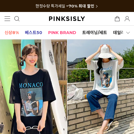
한정수량 특가세일
~70% 최대 할인
신상8%
베스트50
PINK BRAND
트레이닝/세트
데일리세트