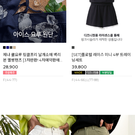
제냐 쿨요루 링클프리 날개소매 백리
[SET]플로럴 레이스 미니 4부 트레이
본 멜빵팬츠 [3차완판! 4차예약판매]
닝세트
[네이비] 8월셋째주 순차배송
28,900
39,800
F(44-77)
F(44-66),L(77-88)