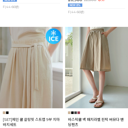
F(44-66반)
F(44-66반)
[SET]제인 쿨 살랑핏 스트랩 9부 치마
바스락쿨 백 패치라벨 핀턱 버뮤다 밴
바지세트
딩팬츠