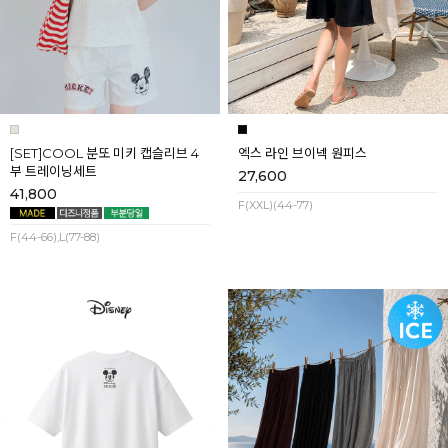
[SET]COOL 분또 미키 캡슬리브 4
엑스 라인 브이넥 원피스
부 트레이닝세트
27,600
41,800
F(XXL)(44-77)
F(44-66),L(77-88)