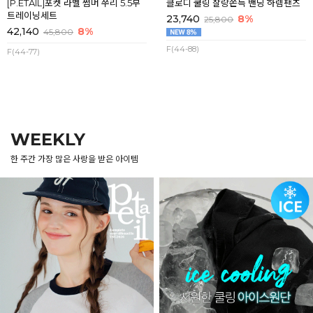
[P.ETAIL]포켓 라벨 썸머 쭈리 5.5부
클로디 쿨링 찰랑쫀득 밴딩 하렘팬츠
트레이닝세트
23,740
8%
25,800
42,140
8%
45,800
F(44-88)
F(44-77)
WEEKLY
한 주간 가장 많은 사랑을 받은 아이템