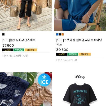
[SET]쿨컷팅 8부팬츠세트
[SET]포켓라벨 맨투맨 4부 트레이닝
세트
27,800
30,800
F(44-66),L(66반-77반)
F(44-66),L(77-88)