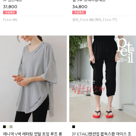
31,800
34,800
F(44-99)
상의_F(44-88),하의_F(44-77)
레니아 V넥 레터링 언발 트임 루즈 롱
[P.ETAIL]텐션업 쫀득스판 아이스 조