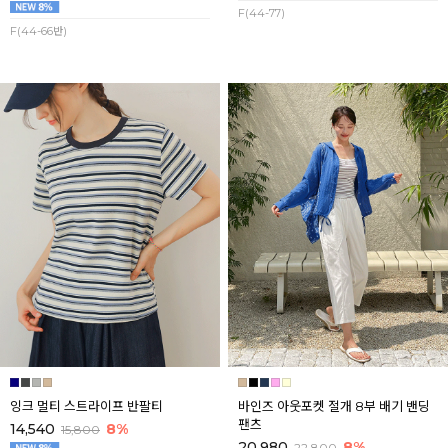
F(44-77)
F(44-66반)
잉크 멀티 스트라이프 반팔티
바인즈 아웃포켓 절개 8부 배기 밴딩
팬츠
14,540
8%
15,800
20,980
8%
22,800