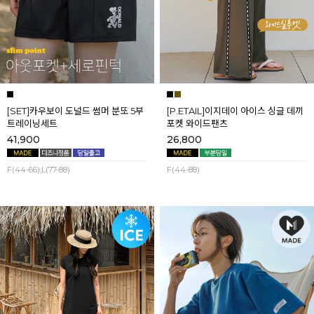
[SET]카우보이 도널드 썸머 분또 5부
[P.ETAIL]이지데이 아이스 싱글 데끼
트레이닝세트
포켓 와이드팬츠
41,900
26,800
F(44-66),L(77-88)
F(44-88)