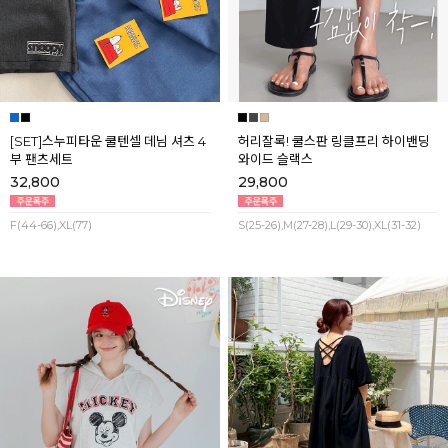
[SET]스누피타운 쿨텐셀 데님 셔츠 4
허리잘록! 쿨스판 링클프리 하이밴딩
부 팬츠세트
와이드 슬랙스
32,800
29,800
F(44-66),XL(77)
S(25-26),M(27-28),L(29-30),XL(31-32)