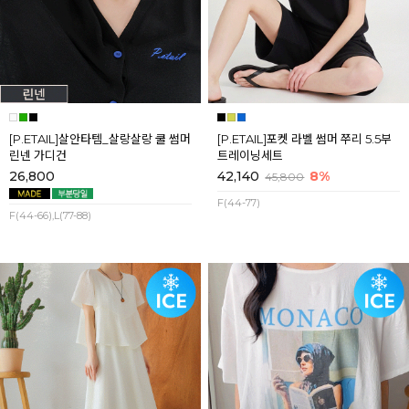
[P.ETAIL]살안타템_살랑살랑 쿨 썸머
[P.ETAIL]포켓 라벨 썸머 쭈리 5.5부
린넨 가디건
트레이닝세트
26,800
42,140
8%
45,800
F(44-77)
F(44-66),L(77-88)