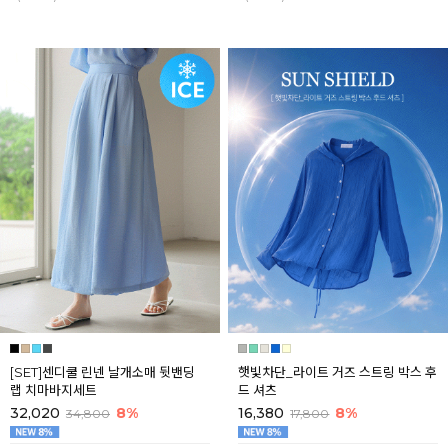
[SET]센디쿨 린넨 날개소매 뒷밴딩
햇빛차단_라이트 거즈 스트링 박스 후
랩 치마바지세트
드 셔츠
32,020
8%
16,380
8%
34,800
17,800