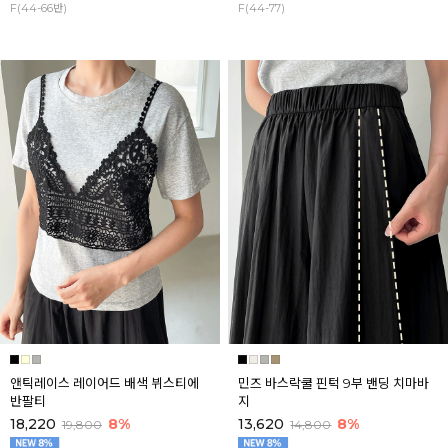
F(44-66반)
F(44-77)
앤틱레이스 레이어드 배색 뷔스티에
민즈 바스락쿨 핀턱 9부 밴딩 치마바
반팔티
지
18,220
8%
13,620
8%
19,800
14,800