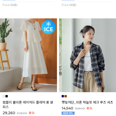
F(44-66반)
F(44-66반)
썸블리 쿨쉬폰 레이어드 플레어 롱 원
햇빛차단_쉬폰 하늘핏 체크 루즈 셔츠
피스
14,540
8%
15,800
29,260
8%
31,800