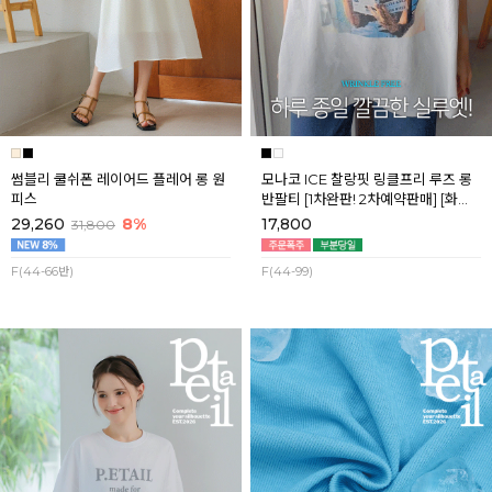
썸블리 쿨쉬폰 레이어드 플레어 롱 원
모나코 ICE 찰랑핏 링클프리 루즈 롱
피스
반팔티 [1차완판! 2차예약판매] [화이
트] 8월첫째주 순차배송
29,260
8%
17,800
31,800
F(44-66반)
F(44-99)