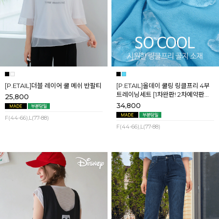
[P.ETAIL]더블 레이어 쿨 메쉬 반팔티
[P.ETAIL]올데이 쿨링 링클프리 4부
트레이닝세트 [1차완판! 2차예약판매]
25,800
[블랙L] 8월셋째주 순차배송
34,800
F(44-66),L(77-88)
F(44-66),L(77-88)