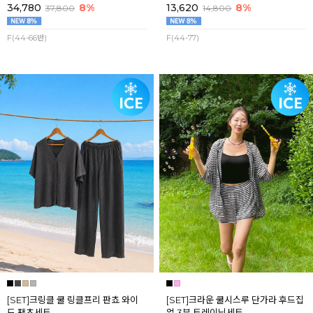
34,780
8%
13,620
8%
37,800
14,800
F(44-66반)
F(44-77)
[SET]크링클 쿨 링클프리 판쵸 와이
[SET]크라운 쿨시스루 단가라 후드집
드 팬츠세트
업 3부 트레이닝세트