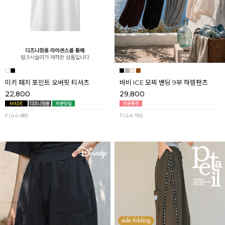
미키 패치 포인트 오버핏 티셔츠
바비 ICE 모찌 밴딩 9부 하렘팬츠
22,800
29,800
F(44-88)
F(44-99)