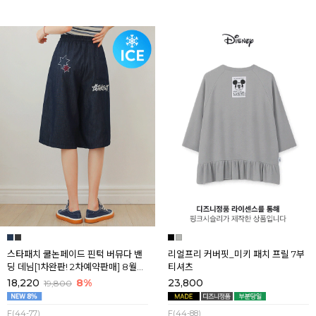
스타패치 쿨논페이드 핀턱 버뮤다 밴
리얼프리 커버핏_미키 패치 프릴 7부
딩 데님[1차완판! 2차예약판매] 8월셋
티셔츠
째주 순차배송
18,220
8%
23,800
19,800
F(44-77)
F(44-88)