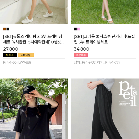
[SET]뉴룰즈 레터링 3.5부 트레이닝
[SET]크라운 쿨시스루 단가라 후드집
세트 [4차완판! 5차예약판매] 8월셋
업 3부 트레이닝세트
째주 순차배송
27,800
34,800
F(44-66),L(77-88)
상의_F(44-88),하의_F(44-77)