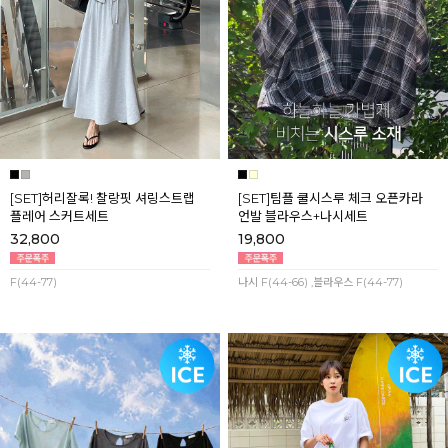
[SET]허리잘록! 찰랑핏 셔링스트랩
[SET]팀플 쿨시스루 체크 오픈카라
플레어 스커트세트
언발 블라우스+나시세트
32,800
19,800
F(44-77)
나시 F(44-66) ,블라우스 F(44-77)