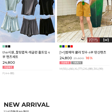
the시원_찰랑쫀득 레글런 홀트임 4
[1+1]썸에어 쿨러 방수 4부 탄산팬츠
부 팬츠세트
24,800
16%
29,600
24,800
M(55),L(66),XL(77),2XL(88),3XL(99)
F(44-88)
NEW ARRIVAL
72시간동안 8%할인