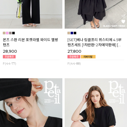
몬즈 스판 리본 포켓라벨 와이드 멜빵
[SET]베나 링클프리 뷔스티에 4.5부
팬츠
팬츠세트 [1차완판! 2차예약판매] [네
이비,블랙] 8월셋째주 순차배송
28,900
27,800
F(44-77)
F(44-88)