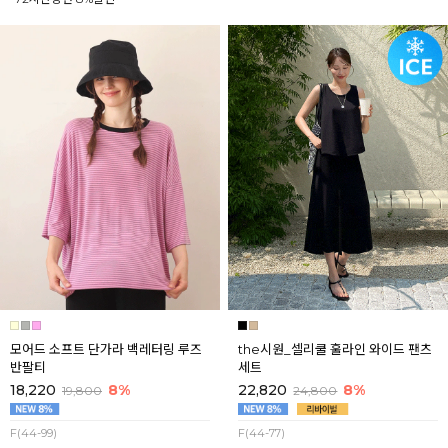
모어드 소프트 단가라 백레터링 루즈
the시원_셀리쿨 훌라인 와이드 팬츠
반팔티
세트
18,220
8%
22,820
8%
19,800
24,800
F(44-99)
F(44-77)