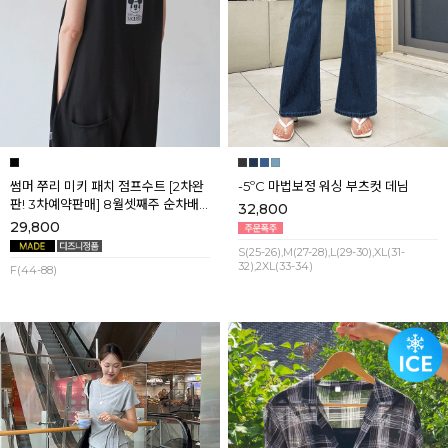
썸머 쭈리 미키 패치 점프수트 [2차완
-5ºC 마법보정 워싱 부츠컷 데님
판! 3차예약판매] 8월셋째주 순차배
32,800
송
29,800
S(25-26),M(27-28),L(29-30),XL(31-
32),2XL(33-34)
F(44-88)