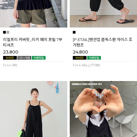
리얼프리 커버핏_미키 패치 프릴 7부
[P.ETAIL]텐션업 쫀득스판 아이스 조
티셔츠
거팬츠
23,800
24,800
F(44-88)
F(44-66),L(77-88)