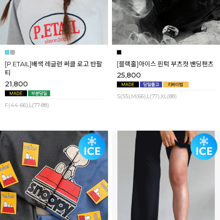
[P.ETAIL]배색 레글런 써클 로고 반팔
[블랙홀]아이스 핀턱 부츠컷 밴딩팬츠
티
25,800
21,800
S(55),M(66),L(77),XL(88)
F(44-66),L(77-88)