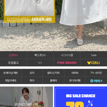
신상8%
베스트50
~9,900원
Sale
당일출고
1+1
PINK BRAND
트레이닝/세트
상의
원피스/치마
아우터
77+ 사이즈
데일리세트
하의
홈웨어
코디아이템