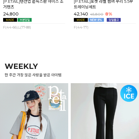
[P.ETAIL]텐션업 쫀득스판 아이스 조
[P.ETAIL]포켓 라벨 썸머 쭈리 5.5부
거팬츠
트레이닝세트
24,800
42,140
8%
45,800
F(44-66),L(77-88)
F(44-77)
WEEKLY
한 주간 가장 많은 사랑을 받은 아이템