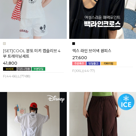
[SET]COOL 분또 미키 캡슬리브 4
엑스 라인 브이넥 원피스
부 트레이닝세트
27,600
41,800
F(XXL)(44-77)
F(44-66),L(77-88)