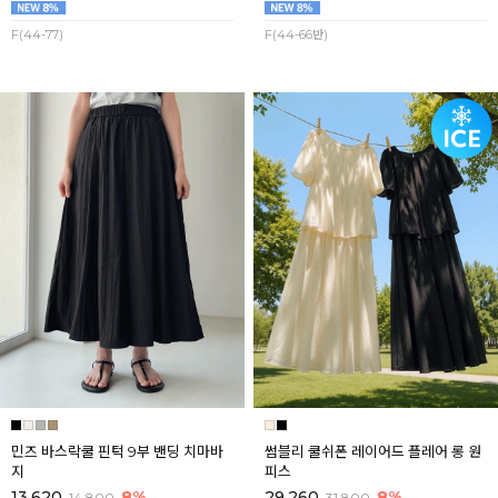
F(44-77)
F(44-66반)
민즈 바스락쿨 핀턱 9부 밴딩 치마바
썸블리 쿨쉬폰 레이어드 플레어 롱 원
지
피스
13,620
8%
29,260
8%
14,800
31,800