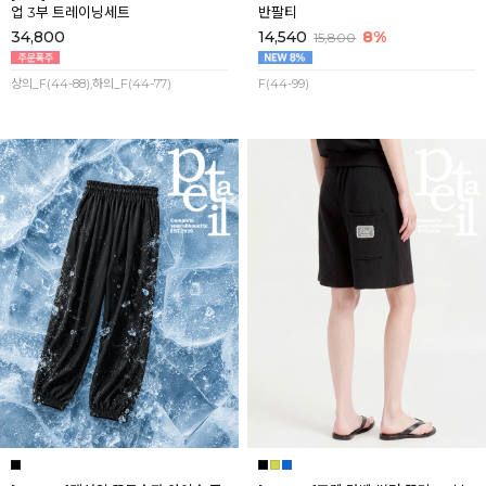
업 3부 트레이닝세트
반팔티
34,800
14,540
8%
15,800
상의_F(44-88),하의_F(44-77)
F(44-99)