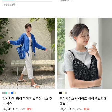
F(44-66반)
F(44-66반)
햇빛차단_라이트 거즈 스트링 박스 후
앤틱레이스 레이어드 배색 뷔스티에
드 셔츠
반팔티
16,380
8%
18,220
8%
17,800
19,800