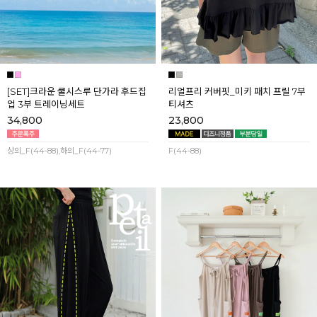
[SET]크라운 쿨시스루 단가라 후드집
리얼프리 커버핏_미키 패치 프릴 7부
업 3부 트레이닝세트
티셔츠
34,800
23,800
상의_F(44-88),하의_F(44-77)
F(44-88)