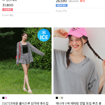
26,590
8%
28,900
31,800
F(44-77)
F(44-99)
[SET]크라운 쿨시스루 단가라 후드집
레니아 V넥 레터링 언발 트임 루즈 롱