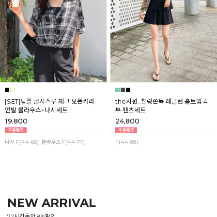
[SET]팀플 쿨시스루 체크 오픈카라
the시원_찰랑쫀득 레글런 홀트임 4
언발 블라우스+나시세트
부 팬츠세트
19,800
24,800
나시 F(44-66) ,블라우스 F(44-77)
F(44-88)
NEW ARRIVAL
72시간동안 8%할인