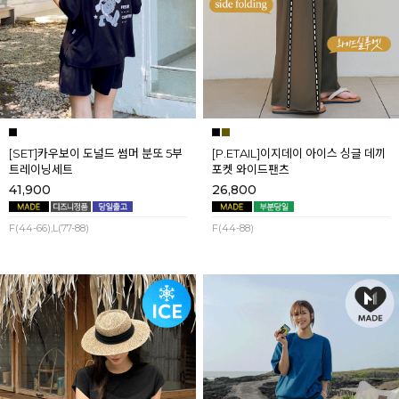
[SET]카우보이 도널드 썸머 분또 5부
[P.ETAIL]이지데이 아이스 싱글 데끼
트레이닝세트
포켓 와이드팬츠
41,900
26,800
F(44-66),L(77-88)
F(44-88)