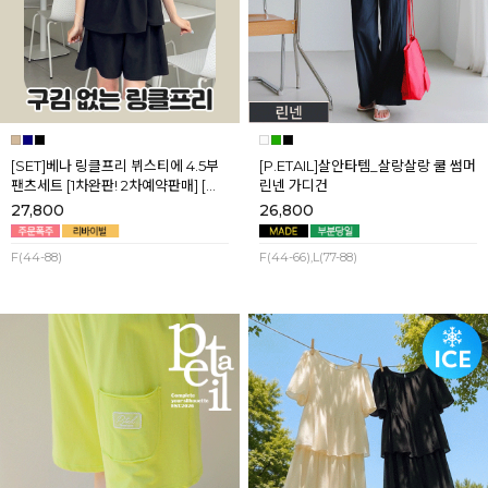
[SET]베나 링클프리 뷔스티에 4.5부
[P.ETAIL]살안타템_살랑살랑 쿨 썸머
팬츠세트 [1차완판! 2차예약판매] [네
린넨 가디건
이비,블랙] 8월셋째주 순차배송
27,800
26,800
F(44-88)
F(44-66),L(77-88)