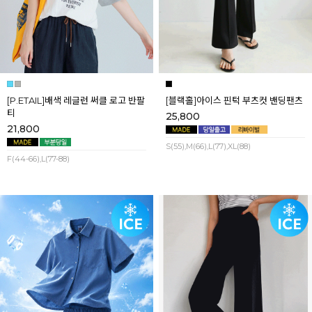
[P.ETAIL]배색 레글런 써클 로고 반팔
[블랙홀]아이스 핀턱 부츠컷 밴딩팬츠
티
25,800
21,800
S(55),M(66),L(77),XL(88)
F(44-66),L(77-88)