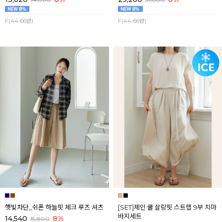
F(44-66반)
F(44-66반)
햇빛차단_쉬폰 하늘핏 체크 루즈 셔츠
[SET]제인 쿨 살랑핏 스트랩 9부 치마
바지세트
14,540
8%
15,800