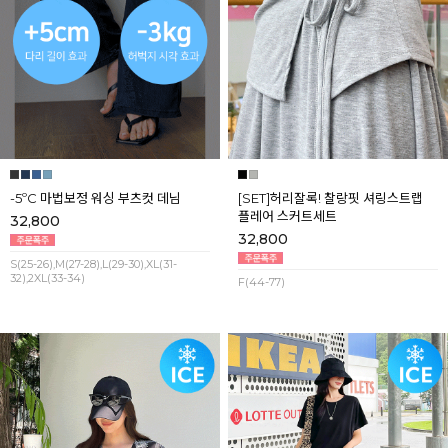
-5ºC 마법보정 워싱 부츠컷 데님
[SET]허리잘록! 찰랑핏 셔링스트랩
플레어 스커트세트
32,800
32,800
S(25-26),M(27-28),L(29-30),XL(31-
32),2XL(33-34)
F(44-77)