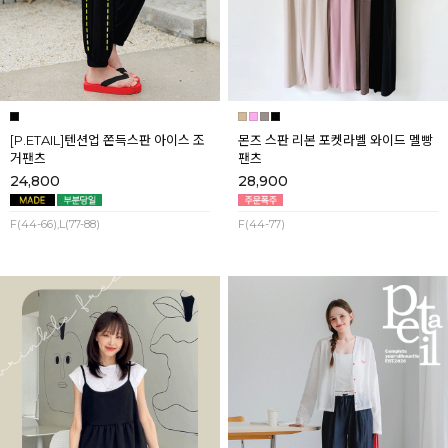
[P.ETAIL]텐션업 쫀득스판 아이스 조
몬즈 스판 리본 포켓라벨 와이드 멜빵
거팬츠
팬츠
24,800
28,900
F(44-66),L(77-88)
F(44-77)