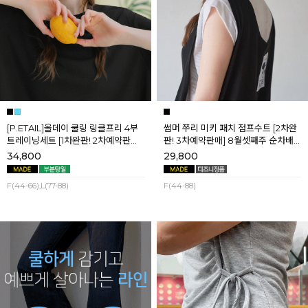
[P.ETAIL]올데이 쿨링 링클프리 4부
썸머 쭈리 미키 패치 점프수트 [2차완
트레이닝세트 [1차완판! 2차예약판매]
판! 3차예약판매] 8월셋째주 순차배
[블랙L] 8월셋째주 순차배송
송
34,800
29,800
F(44-66),L(77-88)
F(44-88)