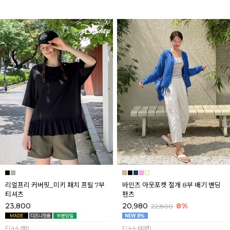
리얼프리 커버핏_미키 패치 프릴 7부
바인즈 아웃포켓 절개 8부 배기 밴딩
티셔츠
팬츠
23,800
20,980
8%
22,800
F(44-88)
F(44-66반)