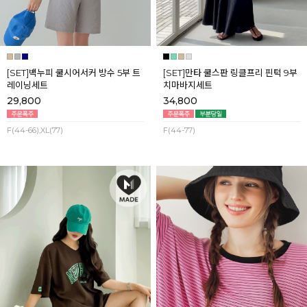
[SET]백누피 쿨시어서커 방수 5부 트
[SET]만타 쿨스판 링클프리 핀턱 9부
레이닝세트
치마바지세트
29,800
34,800
F(44-66),XL(77)
F(44-77)