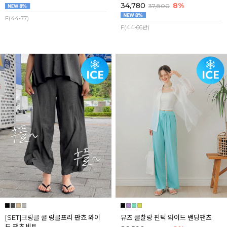
34,780
8%
37,800
F(44-77)
F(44-66반)
[SET]크링클 쿨 링클프리 판쵸 와이
뮤즈 쿨찰랑 핀턱 와이드 밴딩팬츠
드 팬츠세트