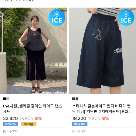
the시원_셀리쿨 훌라인 와이드 팬츠
스타패치 쿨논페이드 핀턱 버뮤다 밴
세트
딩 데님[1차완판! 2차예약판매] 8월셋
째주 순차배송
22,820
8%
18,220
8%
24,800
19,800
F(44-77)
F(44-77)