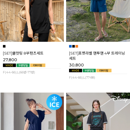
[SET]쿨컷팅 8부팬츠세트
[SET]포켓라벨 맨투맨 4부 트레이닝
세트
27,800
30,800
F(44-66),L(66반-77반)
F(44-66),L(77-88)