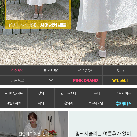
신상8%
베스트50
~9,900원
Sale
당일출고
1+1
PINK BRAND
트레이닝/세트
상의
원피스/치마
아우터
77+ 사이즈
데일리세트
하의
홈웨어
코디아이템