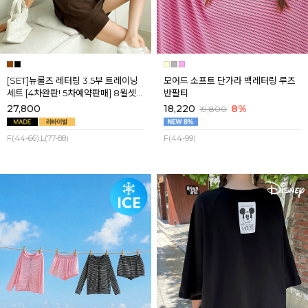
[SET]뉴룰즈 레터링 3.5부 트레이닝
모어드 소프트 단가라 백레터링 루즈
세트 [4차완판! 5차예약판매] 8월셋
반팔티
째주 순차배송
27,800
18,220
8%
19,800
F(44-66),L(77-88)
F(44-99)