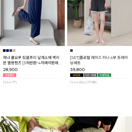
제냐 쿨요루 링클프리 날개소매 백리
[SET]플로럴 레이스 미니 4부 트레이
본 멜빵팬츠 [3차완판! 4차예약판매]
닝세트
[네이비] 8월셋째주 순차배송
28,900
39,800
F(44-77)
F(44-66),L(77-88)