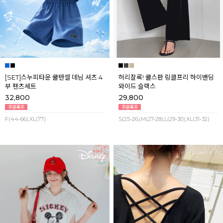
[SET]스누피타운 쿨텐셀 데님 셔츠 4
허리잘록! 쿨스판 링클프리 하이밴딩
부 팬츠세트
와이드 슬랙스
32,800
29,800
F(44-66),XL(77)
S(25-26),M(27-28),L(29-30),XL(31-32)