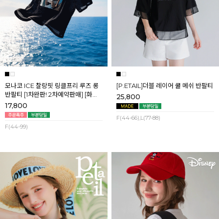
모나코 ICE 찰랑핏 링클프리 루즈 롱
[P.ETAIL]더블 레이어 쿨 메쉬 반팔티
반팔티 [1차완판! 2차예약판매] [화이
25,800
트] 8월첫째주 순차배송
17,800
F(44-66),L(77-88)
F(44-99)