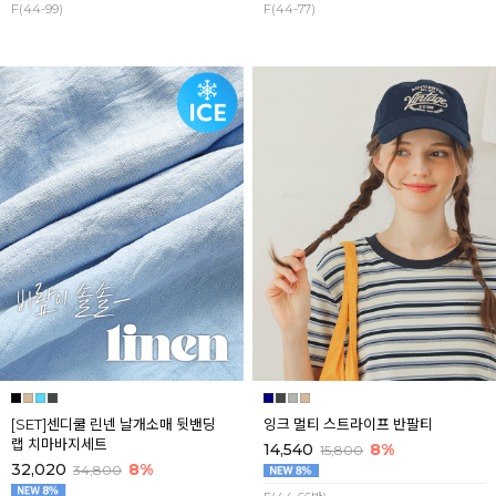
F(44-99)
F(44-77)
[SET]센디쿨 린넨 날개소매 뒷밴딩
잉크 멀티 스트라이프 반팔티
랩 치마바지세트
14,540
8%
15,800
32,020
8%
34,800