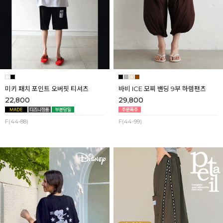
미키 패치 포인트 오버핏 티셔츠
바비 ICE 모찌 밴딩 9부 하렘팬츠
22,800
29,800
F(44-88)
F(44-99)