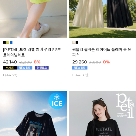
[P.ETAIL]포켓 라벨 썸머 쭈리 5.5부
썸블리 쿨쉬폰 레이어드 플레어 롱 원
트레이닝세트
피스
42,140
8%
29,260
8%
45,800
31,800
F(44-77)
F(44-66반)