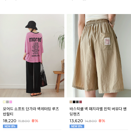
모어드 소프트 단가라 백레터링 루즈
바스락쿨 백 패치라벨 핀턱 버뮤다 밴
반팔티
딩팬츠
18,220
8%
13,620
8%
19,800
14,800