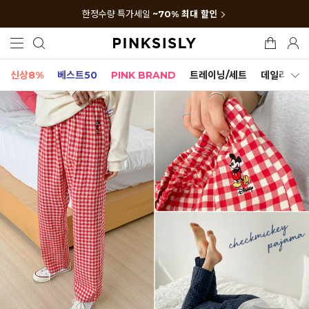
한정수량 특가세일
~70% 최대 할인
신상8%
베스트50
PINK BRAND
트레이닝/세트
데일리세트