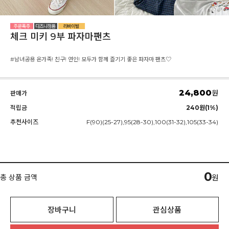
체크 미키 9부 파자마팬츠
#남녀공용 온가족! 친구! 연인! 모두가 함께 즐기기 좋은 파자마 팬츠♡
24,800
원
판매가
적립금
240원(1%)
추천사이즈
F(90)(25-27),95(28-30),100(31-32),105(33-34)
0
총 상품 금액
원
장바구니
관심상품