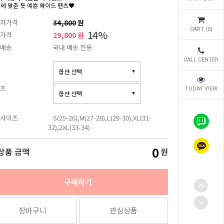
몸에 맞춘 듯 예쁜 와이드 팬츠♥
자가격
34,800
원
CART (
0
)
14
%
가격
29,800 원
배송
국내 배송 전용
CALL CENTER
즈
TODAY VIEW
사이즈
S(25-26),M(27-28),L(29-30),XL(31-
32),2XL(33-34)
0
상품 금액
원
구매하기
장바구니
관심상품