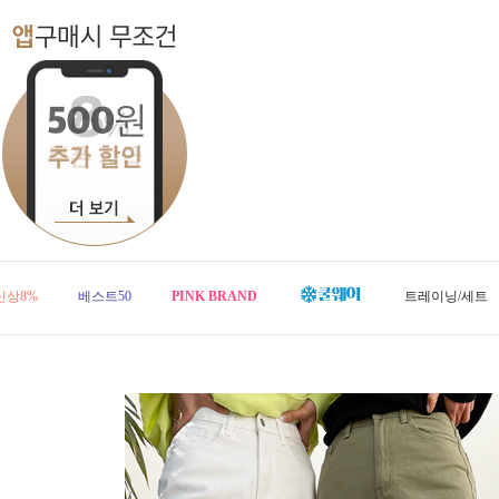
신상8%
베스트50
PINK BRAND
트레이닝/세트