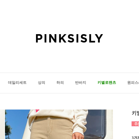
데일리세트
상의
하의
반바지
키별로팬츠
원피스
키
3가