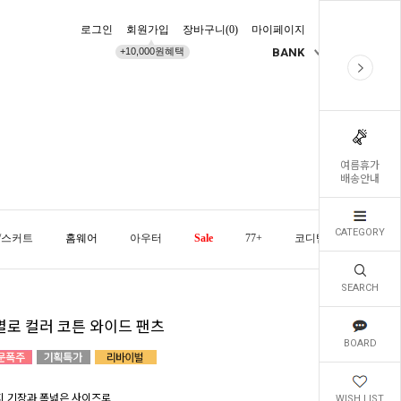
로그인
회원가입
장바구니(
0
)
마이페이지
배송조회
+10,000원혜택
BANK
KR
여름휴가
배송안내
CATEGORY
/스커트
홈웨어
아우터
Sale
77+
코디템
오늘발
SEARCH
별로 컬러 코튼 와이드 팬츠
BOARD
지 기장과 폭넓은 사이즈로
WISH LIST