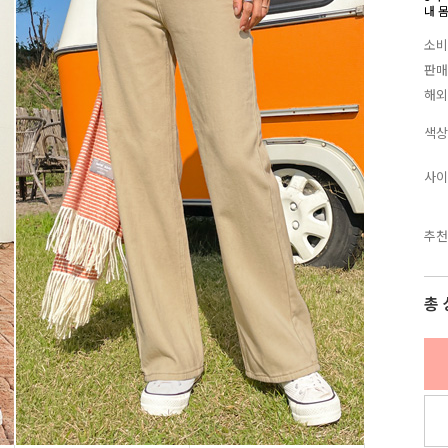
내 
소비
판매
해외
색상
사이
추천
총 